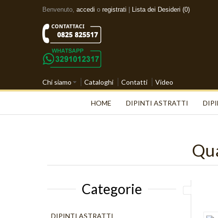
Benvenuto,
accedi
o
registrati
|
Lista dei Desideri (0)
Chi siamo
Cataloghi
Contatti
Video
HOME
DIPINTI ASTRATTI
DIPI
Qua
Categorie
DIPINTI ASTRATTI