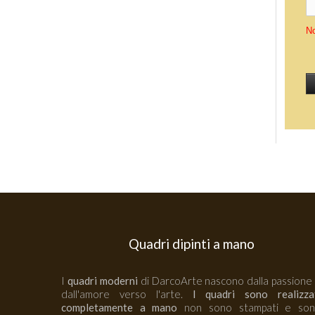
No
Quadri dipinti a mano
I
quadri moderni
di DarcoArte nascono dalla passione
dall'amore verso l'arte.
I quadri sono realizza
completamente a mano
non sono stampati e so