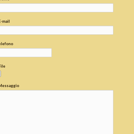
E-mail
elefono
File
Messaggio