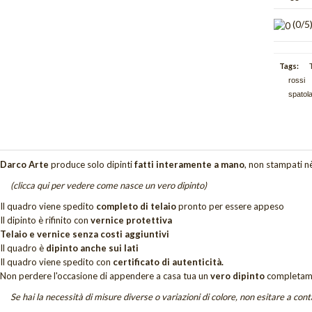
(
0
/5
Tags:
rossi
spatola
Darco Arte
produce solo dipinti
fatti interamente a mano
, non stampati nè
(clicca qui per vedere come nasce un vero dipinto)
Il quadro viene spedito
completo di telaio
pronto per essere appeso
Il dipinto è rifinito con
vernice protettiva
Telaio e vernice senza costi aggiuntivi
Il quadro è
dipinto anche sui lati
Il quadro viene spedito con
certificato di autenticità.
Non perdere
l'occasione di appendere a casa tua un
vero dipinto
completam
Se hai la necessità di misure diverse o variazioni di colore, non esitare a cont