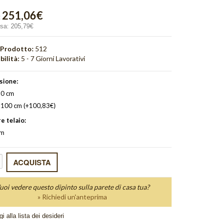
251,06€
:
usa:
205,79€
 Prodotto:
512
bilità:
5 - 7 Giorni Lavorativi
sione:
0 cm
100 cm (+100,83€)
e telaio:
cm
uoi vedere questo dipinto sulla parete di casa tua?
» Richiedi un'anteprima
i alla lista dei desideri