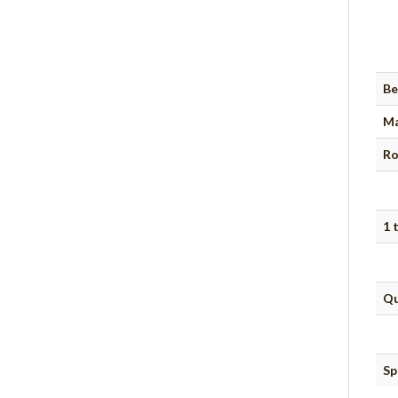
Be
Ma
Ro
1 
Qu
Sp