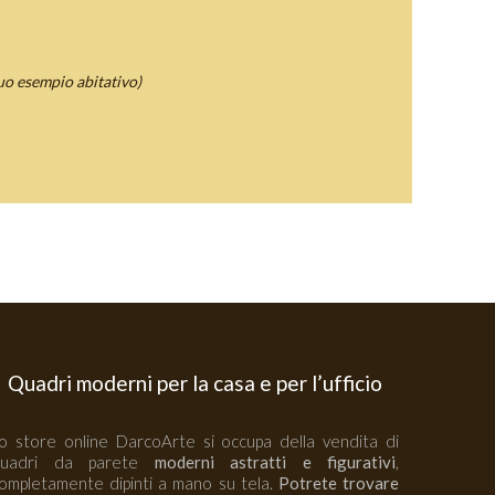
tuo esempio abitativo)
Quadri moderni per la casa e per l’ufficio
o store online DarcoArte si occupa della vendita di
quadri da parete
moderni astratti e figurativi
,
ompletamente dipinti a mano su tela.
Potrete trovare