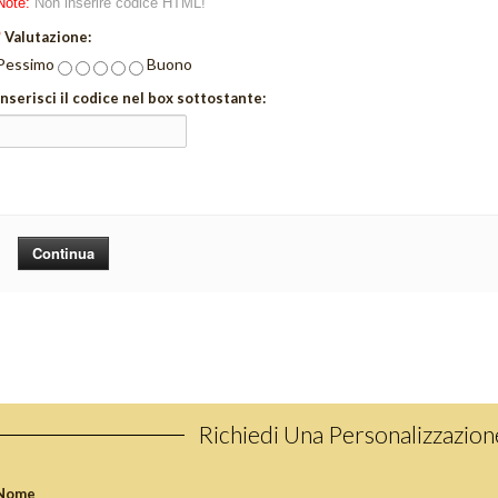
Note:
Non inserire codice HTML!
*
Valutazione:
Pessimo
Buono
Inserisci il codice nel box sottostante:
Continua
Richiedi Una Personalizzazio
Nome