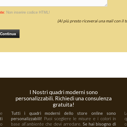
te:
Non inserire codice HTML!
(Al più presto riceverai una mail con il 
Continua
I Nostri quadri moderni sono
personalizzabili. Richiedi una consulenza
gratuita!
 e
Tutti i quadri moderni dello store online sono
L
ti
personalizzabili!
Puoi scegliere le misure e i colori in
no
base all’ambiente che devi arredare.
Se hai bisogno di
c