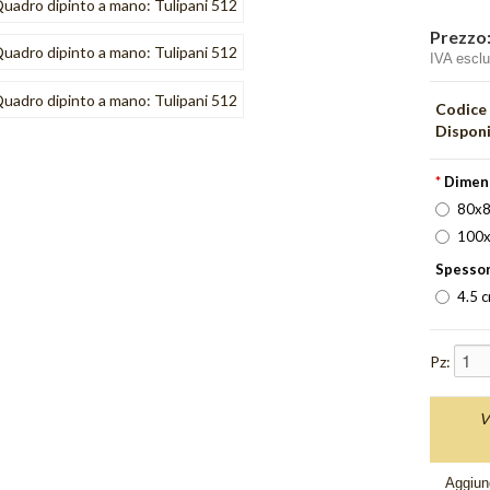
Prezzo
IVA escl
Codice
Disponi
*
Dimen
80x8
100x
Spessor
4.5 
Pz:
V
Aggiung