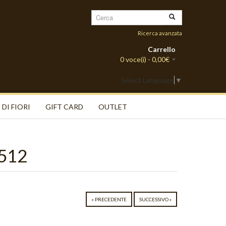
Ricerca avanzata
Carrello
0 voce(i) - 0,00€
Select Language
▼
 DI FIORI
GIFT CARD
OUTLET
 512
« PRECEDENTE
SUCCESSIVO »