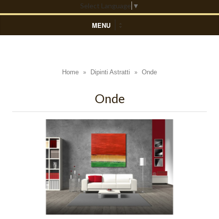
Select Language
▼
MENU
HOME
DIPINTI ASTRATTI
Home
Dipinti Astratti
Onde
»
»
Black Light
Onde
Blue Light
Colors
Composizioni Astratte
Coralli
Cosmo
Cratere