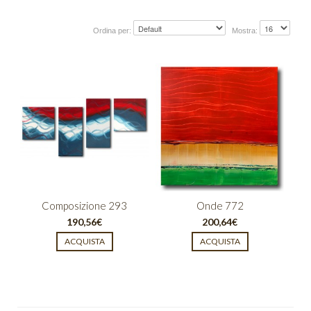
Cromo
Ordina per:
Mostra:
Cubik
Emozioni
Finestre
Fusione
Gold Light
Graffiti
Composizione 293
Onde 772
Incroci
190,56€
200,64€
Intreccio
Luce
Onde