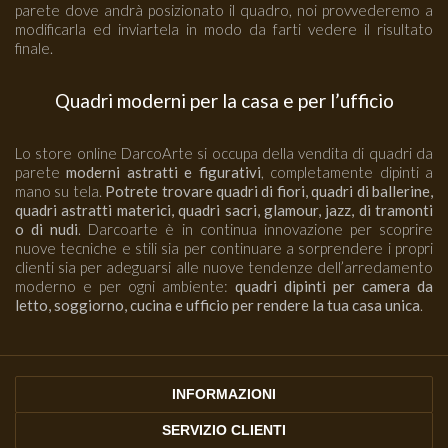
parete dove andrà posizionato il quadro, noi provvederemo a
Schizzi
modificarla ed inviartela in modo da farti vedere il risultato
finale.
Scie
Trama
Quadri moderni per la casa e per l’ufficio
Tutti i quadri astratti
Lo store online DarcoArte si occupa della vendita di quadri da
parete
moderni astratti e figurativi
, completamente dipinti a
DIPINTI FIGURATIVI
mano su tela.
Potrete trovare quadri di fiori, quadri di ballerine,
quadri astratti materici, quadri sacri, glamour, jazz, di tramonti
Quadri Composizioni Figurative
o di nudi
. Darcoarte è in continua innovazione per scoprire
nuove tecniche e stili sia per continuare a sorprendere i propri
Quadri Glamour
clienti sia per adeguarsi alle nuove tendenze dell’arredamento
moderno e per ogni ambiente:
quadri dipinti per camera da
Quadri Jazz
letto, soggiorno, cucina e ufficio per rendere la tua casa unica
.
Quadri la Dormiente
Quadri Miscellanea
INFORMAZIONI
Quadri Sguardo
SERVIZIO CLIENTI