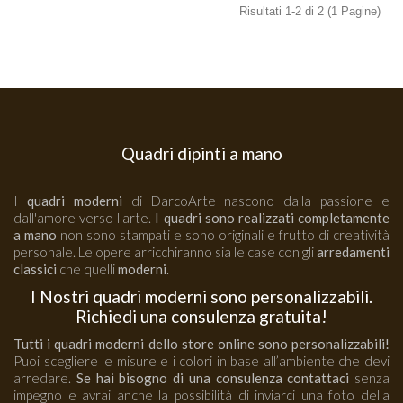
Orange Light
Risultati 1-2 di 2 (1 Pagine)
Orizzonte
Orologi
Pieghe
Quadri dipinti a mano
Quadri Bagliore
quadri moderni
I
quadri moderni
di DarcoArte nascono dalla passione e
dall'amore verso l'arte.
I quadri sono realizzati completamente
Quadri Non solo parole
a mano
non sono stampati e sono originali e frutto di creatività
personale. Le opere arricchiranno sia le case con gli
arredamenti
classici
che quelli
moderni
.
Quadri Unici
I Nostri quadri moderni sono personalizzabili.
Quiete
Richiedi una consulenza gratuita!
Red Light
Tutti i quadri moderni dello store online sono personalizzabili!
Puoi scegliere le misure e i colori in base all’ambiente che devi
arredare.
Se hai bisogno di una consulenza contattaci
senza
Riflesso
impegno e avrai anche la possibilità di inviarci una foto della