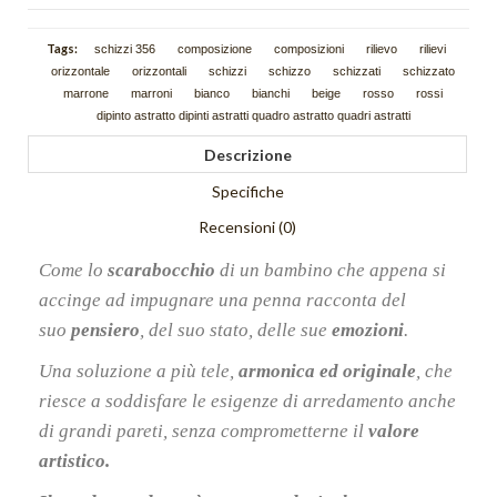
Schizzi
Tags:
schizzi 356
composizione
composizioni
rilievo
rilievi
Scie
orizzontale
orizzontali
schizzi
schizzo
schizzati
schizzato
marrone
marroni
bianco
bianchi
beige
rosso
rossi
Trama
dipinto astratto dipinti astratti quadro astratto quadri astratti
Tutti i quadri astratti
Descrizione
Specifiche
DIPINTI FIGURATIVI
Recensioni (0)
Quadri Composizioni Figurative
Come lo
scarabocchio
di un bambino che appena si
Quadri Glamour
accinge ad impugnare una penna racconta del
Quadri Jazz
suo
pensiero
, del suo stato, delle sue
emozioni
.
Una soluzione a più tele,
armonica ed originale
, che
Quadri la Dormiente
riesce a soddisfare le esigenze di arredamento anche
Quadri Miscellanea
di grandi pareti, senza comprometterne il
valore
artistico.
Quadri Sguardo