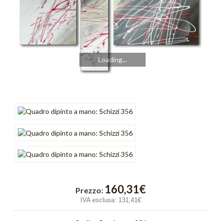
Cromo
Cubik
Emozioni
Loading...
Finestre
Fusione
Gold Light
Graffiti
Incroci
Intreccio
Luce
160,31€
Prezzo:
IVA esclusa:
131,41€
Onde