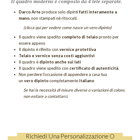
Il quadro moderno è composto da 4 tele separate
.
Quadri Sogno
Darco Arte
produce solo dipinti
fatti interamente a
Quadri Tramonti
mano
, non stampati nè ritoccati.
(clicca qui per vedere come nasce un vero dipinto)
Quadri Unici
Il quadro viene spedito
completo di telaio
pronto per
Tutti i quadri figurativi
essere appeso
Il dipinto è rifinito con
vernice protettiva
QUADRI UNICI
Telaio e vernice senza costi aggiuntivi
Il quadro è
dipinto anche sui lati
DIPINTI SACRI
Il quadro viene spedito con
certificato di autenticità.
Non perdere
l'occasione di appendere a casa tua
DIPINTI DI FIORI
un
vero dipinto
completamente
italiano
Quadri Calle
Se hai la necessità di misure diverse o variazioni di colore,
non esitare a contattarci.
Quadri Tulipani
GIFT CARD
OUTLET
Richiedi Una Personalizzazione O