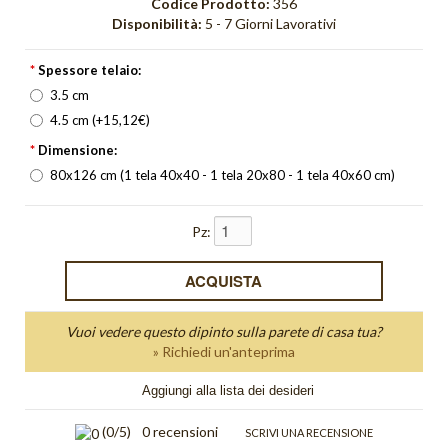
Codice Prodotto:
356
Orange Light
Disponibilità:
5 - 7 Giorni Lavorativi
Orizzonte
*
Spessore telaio:
Orologi
3.5 cm
4.5 cm (+15,12€)
Pieghe
*
Dimensione:
80x126 cm (1 tela 40x40 - 1 tela 20x80 - 1 tela 40x60 cm)
Quadri Bagliore
quadri moderni
Pz:
Quadri Non solo parole
Quadri Unici
Vuoi vedere questo dipinto sulla parete di casa tua?
Quiete
» Richiedi un'anteprima
Red Light
Aggiungi alla lista dei desideri
Riflesso
(
0
/5)
0 recensioni
SCRIVI UNA RECENSIONE