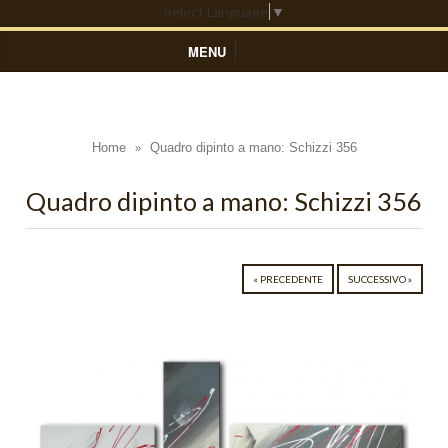
Select Language
▼
MENU
HOME
DIPINTI ASTRATTI
Home
Quadro dipinto a mano: Schizzi 356
»
Black Light
Quadro dipinto a mano: Schizzi 356
Blue Light
Colors
« PRECEDENTE
SUCCESSIVO »
Composizioni Astratte
Coralli
Cosmo
Cratere