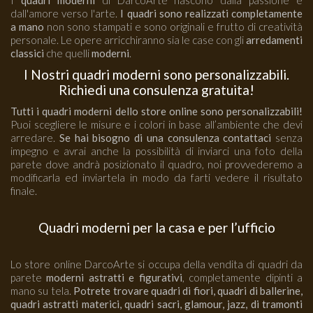
I
quadri moderni
di DarcoArte nascono dalla passione e
dall'amore verso l'arte.
I quadri sono realizzati completamente
a mano
non sono stampati e sono originali e frutto di creatività
personale. Le opere arricchiranno sia le case con gli
arredamenti
classici
che quelli
moderni
.
I Nostri quadri moderni sono personalizzabili.
Richiedi una consulenza gratuita!
Tutti i quadri moderni dello store online sono personalizzabili!
Puoi scegliere le misure e i colori in base all’ambiente che devi
arredare.
Se hai bisogno di una consulenza contattaci
senza
impegno e avrai anche la possibilità di inviarci una foto della
parete dove andrà posizionato il quadro, noi provvederemo a
modificarla ed inviartela in modo da farti vedere il risultato
finale.
Quadri moderni per la casa e per l’ufficio
Lo store online DarcoArte si occupa della vendita di quadri da
parete
moderni astratti e figurativi
, completamente dipinti a
mano su tela.
Potrete trovare quadri di fiori, quadri di ballerine,
quadri astratti materici, quadri sacri, glamour, jazz, di tramonti