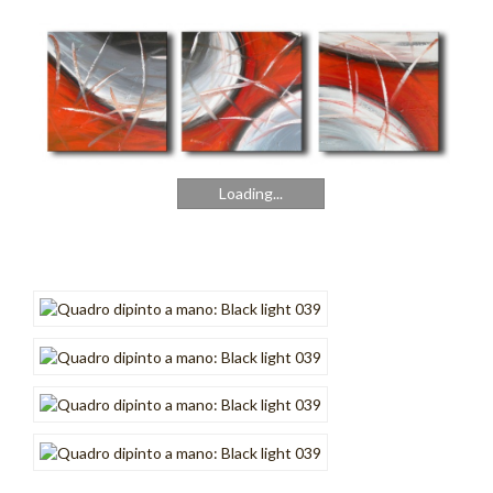
Cromo
Cubik
Emozioni
Finestre
Fusione
Loading...
Gold Light
Graffiti
Incroci
Intreccio
Luce
Onde