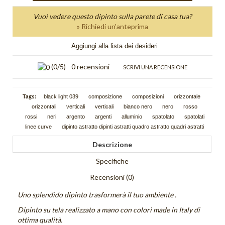
Schizzi
Vuoi vedere questo dipinto sulla parete di casa tua?
» Richiedi un'anteprima
Scie
Aggiungi alla lista dei desideri
Trama
(
0
/5)
0 recensioni
SCRIVI UNA RECENSIONE
Tutti i quadri astratti
DIPINTI FIGURATIVI
Tags:
black light 039
composizione
composizioni
orizzontale
Quadri Composizioni Figurative
orizzontali
verticali
verticali
bianco nero
nero
rosso
rossi
neri
argento
argenti
alluminio
spatolato
spatolati
Quadri Glamour
linee curve
dipinto astratto dipinti astratti quadro astratto quadri astratti
Descrizione
Quadri Jazz
Specifiche
Quadri la Dormiente
Recensioni (0)
Quadri Miscellanea
Uno splendido dipinto trasformerà il tuo ambiente .
Quadri Sguardo
Dipinto su tela realizzato a mano con colori made in Italy di
ottima qualità.