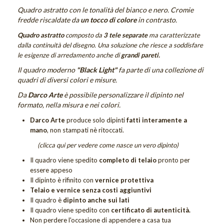
Quadri Sogno
Quadro astratto con le tonalità del bianco e nero. Cromie
fredde riscaldate da
un tocco di colore
in contrasto.
Quadri Tramonti
Quadro astratto
composto da
3 tele separate
ma caratterizzate
dalla continuità del disegno. Una soluzione che riesce a soddisfare
Quadri Unici
le esigenze di arredamento anche di
grandi pareti.
Tutti i quadri figurativi
Il quadro moderno
"Black Light"
fa parte di una collezione di
quadri di diversi colori e misure.
QUADRI UNICI
Da
Darco Arte
è possibile personalizzare il dipinto nel
DIPINTI SACRI
formato, nella misura e nei colori.
Darco Arte
produce solo dipinti
fatti interamente a
DIPINTI DI FIORI
mano
, non stampati nè ritoccati.
Quadri Calle
(clicca qui per vedere come nasce un vero dipinto)
Quadri Tulipani
Il quadro viene spedito
completo di telaio
pronto per
essere appeso
GIFT CARD
Il dipinto è rifinito con
vernice protettiva
Telaio e vernice senza costi aggiuntivi
OUTLET
Il quadro è
dipinto anche sui lati
Il quadro viene spedito con
certificato di autenticità.
Non perdere
l'occasione di appendere a casa tua