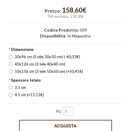
Orange Light
158,60€
Prezzo:
Orizzonte
IVA esclusa:
130,00€
Orologi
Codice Prodotto:
039
Disponibilità:
In Magazzino
Pieghe
*
Dimensione:
Quadri Bagliore
30x96 cm (3 tele 30x30 cm) (-40,33€)
quadri moderni
40x126 cm (3 tele 40x40 cm)
50x156 cm (3 tele 50x50 cm) (+50,41€)
Quadri Non solo parole
*
Spessore telaio:
Quadri Unici
3.5 cm
4.5 cm (+15,12€)
Quiete
Pz:
Red Light
Riflesso