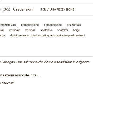
(
0
/5)
0 recensioni
SCRIVI UNA RECENSIONE
emozioni 310
composizione
composizione
orizzontale
tali
verticale
verticali
spatolato
spatolati
beige
urve
dipinto astratto dipinti astratti quadro astratto quadri astratti
el disegno. Una soluzione che riesce a soddisfare le esigenze
ensazioni
nascoste in te......
 ritoccati.