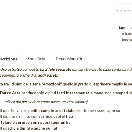
Tags:
orizzon
linee c
Specifiche
Recensioni (0)
scrizione
dro astratto
composto da
2 tele separate
ma caratterizzate dalla continuità d
rredamento anche di
grandi pareti.
a tra i dipinti della serie
"emozioni"
quello in grado di esprimere meglio le
s
Darco Arte
produce solo dipinti
fatti interamente a mano
, non stampati nè
(clicca qui per vedere come nasce un vero dipinto)
Il quadro viene spedito
completo di telaio
pronto per essere appeso
Il dipinto è rifinito con
vernice protettiva
Telaio e vernice senza costi aggiuntivi
Il quadro è
dipinto anche sui lati