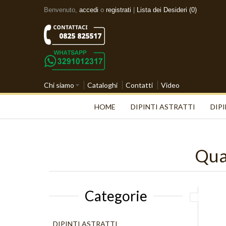
Benvenuto,
accedi
o
registrati
|
Lista dei Desideri (0)
Chi siamo
Cataloghi
Contatti
Video
HOME
DIPINTI ASTRATTI
DIPI
Qua
Categorie
DIPINTI ASTRATTI