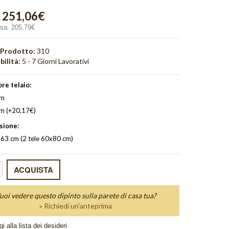
251,06€
:
usa:
205,79€
 Prodotto:
310
bilità:
5 - 7 Giorni Lavorativi
re telaio:
cm
cm (+20,17€)
sione:
63 cm (2 tele 60x80 cm)
uoi vedere questo dipinto sulla parete di casa tua?
» Richiedi un'anteprima
i alla lista dei desideri