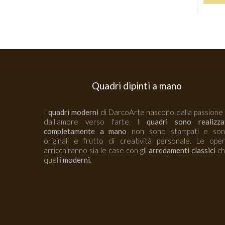
Quadri dipinti a mano
I
quadri moderni
di DarcoArte nascono dalla passione
dall'amore verso l'arte.
I quadri sono realizza
completamente a mano
non sono stampati e so
originali e frutto di creatività personale. Le ope
arricchiranno sia le case con gli
arredamenti classici
ch
quelli
moderni
.