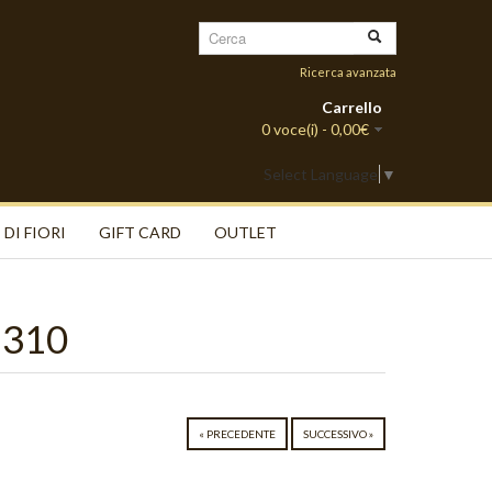
Ricerca avanzata
Carrello
0 voce(i) - 0,00€
Select Language
▼
 DI FIORI
GIFT CARD
OUTLET
 310
« PRECEDENTE
SUCCESSIVO »