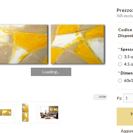
Prezzo
IVA escl
Codice
Disponi
*
Spesso
3.5 
4.5 
Loading...
*
Dimen
60x1
Pz:
ZOOM
V
Aggiung