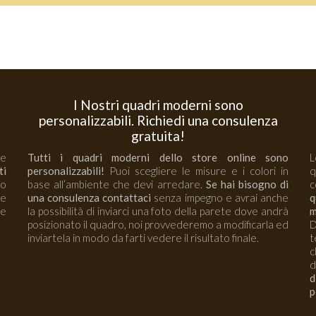
I Nostri quadri moderni sono
personalizzabili. Richiedi una consulenza
gratuita!
 e
Tutti i quadri moderni dello store online sono
L
ti
personalizzabili!
Puoi scegliere le misure e i colori in
no
base all’ambiente che devi arredare.
Se hai bisogno di
c
re
una consulenza contattaci
senza impegno e avrai anche
q
e
la possibilità di inviarci una foto della parete dove andrà
m
posizionato il quadro, noi provvederemo a modificarla ed
D
inviartela in modo da farti vedere il risultato finale.
t
c
d
d
p