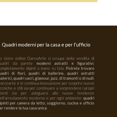
Quadri moderni per la casa e per l’ufficio
o store online DarcoArte si occupa della vendita di
quadri da parete
moderni astratti e figurativi
,
ompletamente dipinti a mano su tela.
Potrete trovare
uadri di fiori, quadri di ballerine, quadri astratti
aterici, quadri sacri, glamour, jazz, di tramonti o di nudi
.
arcoarte è in continua innovazione per scoprire nuove
ecniche e stili sia per continuare a sorprendere i propri
lienti sia per adeguarsi alle nuove tendenze
ell’arredamento moderno e per ogni ambiente:
quadri
ipinti per camera da letto, soggiorno, cucina e ufficio
er rendere la tua casa unica
.