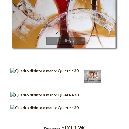
Cromo
Cubik
Emozioni
Finestre
Loading...
Fusione
Gold Light
Graffiti
Incroci
Intreccio
Luce
Onde
503,12€
Prezzo: