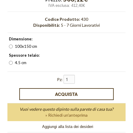
Orange Light
IVA esclusa:
412,40€
Orizzonte
Codice Prodotto:
430
Disponibilità:
5 - 7 Giorni Lavorativi
Orologi
Dimensione:
Pieghe
100x150 cm
Quadri Bagliore
Spessore telaio:
4.5 cm
quadri moderni
Quadri Non solo parole
Pz:
Quadri Unici
Quiete
Vuoi vedere questo dipinto sulla parete di casa tua?
Red Light
» Richiedi un'anteprima
Riflesso
Aggiungi alla lista dei desideri