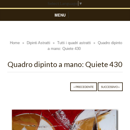
Select Language
▼
MENU
HOME
DIPINTI ASTRATTI
Home
Dipinti Astratti
Tutti i quadri astratti
Quadro dipinto
»
»
»
a mano: Quiete 430
Black Light
Blue Light
Quadro dipinto a mano: Quiete 430
Colors
Composizioni Astratte
« PRECEDENTE
SUCCESSIVO »
Coralli
Cosmo
Cratere