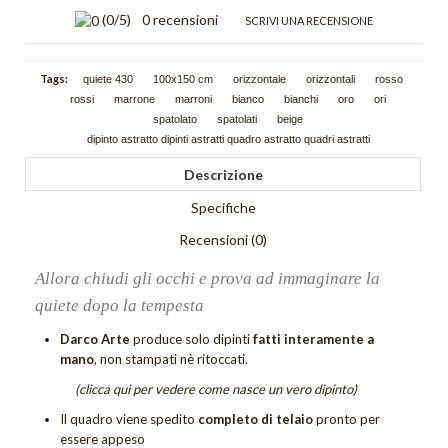
Schizzi
(
0
/5)
0 recensioni
SCRIVI UNA RECENSIONE
Scie
Tags:
quiete 430
100x150 cm
orizzontale
orizzontali
rosso
Trama
rossi
marrone
marroni
bianco
bianchi
oro
ori
spatolato
spatolati
beige
Tutti i quadri astratti
dipinto astratto dipinti astratti quadro astratto quadri astratti
Descrizione
DIPINTI FIGURATIVI
Specifiche
Quadri Composizioni Figurative
Recensioni (0)
Quadri Glamour
Allora chiudi gli occhi e prova ad immaginare la
Quadri Jazz
quiete dopo la tempesta
Quadri la Dormiente
Darco Arte
produce solo dipinti
fatti interamente a
mano
, non stampati nè ritoccati.
Quadri Miscellanea
(clicca qui per vedere come nasce un vero dipinto)
Quadri Sguardo
Il quadro viene spedito
completo di telaio
pronto per
essere appeso