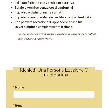
Quadri Sogno
Il dipinto è rifinito con
vernice protettiva
Telaio e vernice senza costi aggiuntivi
Quadri Tramonti
Il quadro è
dipinto anche sui lati
Il quadro viene spedito con
certificato di autenticità.
Non perdere
l'occasione di appendere a casa tua
Quadri Unici
un
vero dipinto
completamente
italiano
Tutti i quadri figurativi
Se hai la necessità di misure diverse o variazioni di colore,
non esitare a contattarci.
QUADRI UNICI
DIPINTI SACRI
DIPINTI DI FIORI
Quadri Calle
Richiedi Una Personalizzazione O
Un'anteprima
Quadri Tulipani
GIFT CARD
*
Nome
OUTLET
*
E-mail