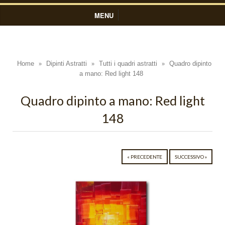
MENU
HOME
DIPINTI ASTRATTI
Home
Dipinti Astratti
Tutti i quadri astratti
Quadro dipinto
»
»
»
a mano: Red light 148
Black Light
Blue Light
Quadro dipinto a mano: Red light
148
Colors
Composizioni Astratte
Coralli
« PRECEDENTE
SUCCESSIVO »
Cosmo
Cratere
Cromo