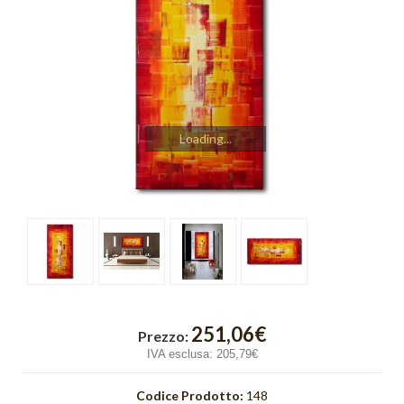
Cubik
Emozioni
Finestre
Fusione
Loading...
Gold Light
Graffiti
Incroci
Intreccio
Luce
251,06€
Prezzo:
IVA esclusa:
205,79€
Onde
Orange Light
Codice Prodotto:
148