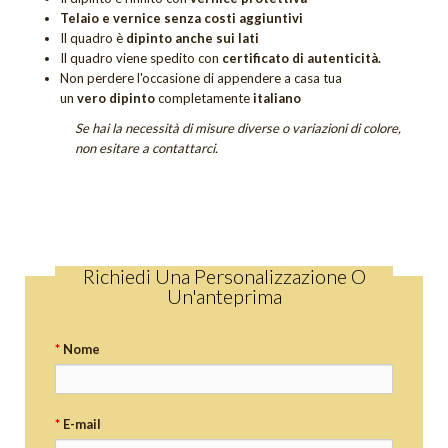
Telaio e vernice senza costi aggiuntivi
Quadri Tramonti
Il quadro è
dipinto anche sui lati
Il quadro viene spedito con
certificato di autenticità.
Quadri Unici
Non perdere
l'occasione di appendere a casa tua
un
vero dipinto
completamente
italiano
Tutti i quadri figurativi
Se hai la necessità di misure diverse o variazioni di colore,
non esitare a contattarci.
QUADRI UNICI
DIPINTI SACRI
DIPINTI DI FIORI
Quadri Calle
Richiedi Una Personalizzazione O
Un'anteprima
Quadri Tulipani
GIFT CARD
*
Nome
OUTLET
*
E-mail