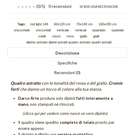
(
0
/5)
0 recensioni
SCRIVI UNA RECENSIONE
Scie
Trama
Tags:
red light 148
60x120 cm
70x140 cm
100x200 cm
orizzontale
orizzontali
verticale
verticali
spatolato
spatolati
Tutti i quadri astratti
cubik
rosso
rossi
giallo
gialli
dipinto astratto dipinti astratti quadro astratto quadri astratti
DIPINTI FIGURATIVI
Descrizione
Quadri Composizioni Figurative
Specifiche
Quadri Glamour
Recensioni (0)
Quadri Jazz
Quadro astratto
con le tonalità del rosso e del giallo.
Cromie
forti
che danno un tocco di colore alla tua stanza.
Quadri la Dormiente
Darco Arte
produce solo dipinti
fatti interamente a
mano
, non stampati nè ritoccati.
Quadri Miscellanea
(clicca qui per vedere come nasce un vero dipinto)
Quadri Sguardo
Il quadro viene spedito
completo di telaio
pronto per
essere appeso
Quadri Sogno
Il dipinto è rifinito con
vernice protettiva