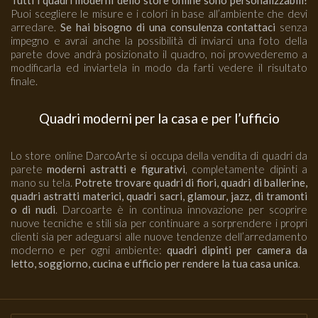
Tutti i quadri moderni dello store online sono personalizzabili!
Puoi scegliere le misure e i colori in base all’ambiente che devi
arredare.
Se hai bisogno di una consulenza contattaci
senza
impegno e avrai anche la possibilità di inviarci una foto della
parete dove andrà posizionato il quadro, noi provvederemo a
modificarla ed inviartela in modo da farti vedere il risultato
finale.
Quadri moderni per la casa e per l’ufficio
Lo store online DarcoArte si occupa della vendita di quadri da
parete
moderni astratti e figurativi
, completamente dipinti a
mano su tela.
Potrete trovare quadri di fiori, quadri di ballerine,
quadri astratti materici, quadri sacri, glamour, jazz, di tramonti
o di nudi
. Darcoarte è in continua innovazione per scoprire
nuove tecniche e stili sia per continuare a sorprendere i propri
clienti sia per adeguarsi alle nuove tendenze dell’arredamento
moderno e per ogni ambiente:
quadri dipinti per camera da
letto, soggiorno, cucina e ufficio per rendere la tua casa unica
.