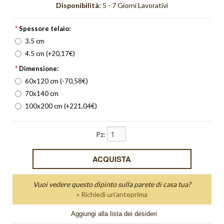
Disponibilità:
5 - 7 Giorni Lavorativi
Orizzonte
*
Spessore telaio:
Orologi
3.5 cm
4.5 cm (+20,17€)
Pieghe
*
Dimensione:
Quadri Bagliore
60x120 cm (-70,58€)
70x140 cm
quadri moderni
100x200 cm (+221,04€)
Quadri Non solo parole
Pz:
Quadri Unici
Quiete
Red Light
Vuoi vedere questo dipinto sulla parete di casa tua?
» Richiedi un'anteprima
Riflesso
Aggiungi alla lista dei desideri
Schizzi