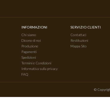
INFORMAZIONI
SERVIZIO CLIENTI
Chi siamo
Contattaci
Dicono di noi
Restituzioni
Produzione
Mappa Sito
Pagamenti
Spedizioni
Termini e Condizioni
Informativa sulla privacy
FAQ
© Copyrigh