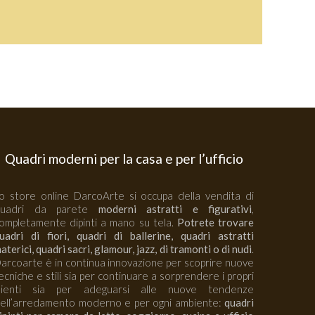
Quadri moderni per la casa e per l’ufficio
o store online DarcoArte si occupa della vendita di
quadri da parete
moderni astratti e figurativi
,
ompletamente dipinti a mano su tela.
Potrete trovare
uadri di fiori, quadri di ballerine, quadri astratti
aterici, quadri sacri, glamour, jazz, di tramonti o di nudi
.
arcoarte è in continua innovazione per scoprire nuove
ecniche e stili sia per continuare a sorprendere i propri
lienti sia per adeguarsi alle nuove tendenze
ell’arredamento moderno e per ogni ambiente:
quadri