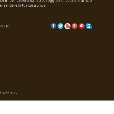
ipinti per camera da letto, soggiorno, cucina e ufficio
er rendere la tua casa unica
.
ack pe
ia Web X5G