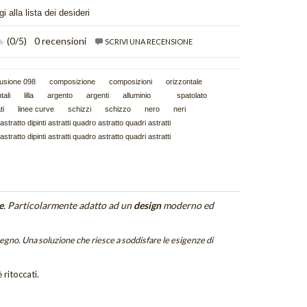
i alla lista dei desideri
(
0
/5)
0 recensioni
SCRIVI UNA RECENSIONE
fusione 098
composizione
composizioni
orizzontale
tali
lilla
argento
argenti
alluminio
spatolato
ti
linee curve
schizzi
schizzo
nero
neri
 astratto dipinti astratti quadro astratto quadri astratti
 astratto dipinti astratti quadro astratto quadri astratti
e
. Particolarmente adatto ad un
design
moderno ed
segno. Una soluzione che riesce a soddisfare le esigenze di
 ritoccati.