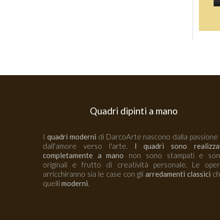
Quadri dipinti a mano
I
quadri moderni
di DarcoArte nascono dalla passione
dall'amore verso l'arte.
I quadri sono realizza
completamente a mano
non sono stampati e so
originali e frutto di creatività personale. Le ope
arricchiranno sia le case con gli
arredamenti classici
ch
quelli
moderni
.