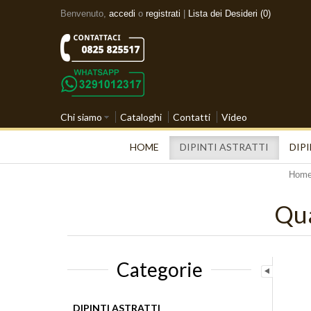
Benvenuto,
accedi
o
registrati
|
Lista dei Desideri (0)
Chi siamo
Cataloghi
Contatti
Video
HOME
DIPINTI ASTRATTI
DIPI
Hom
Qua
Categorie
DIPINTI ASTRATTI