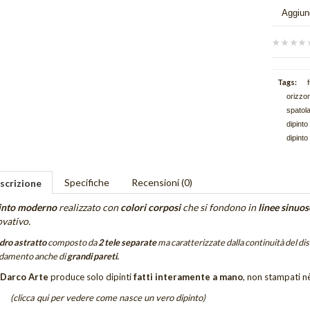
Aggiung
Tags:
orizzon
spatola
dipinto
dipinto
Specifiche
Recensioni (0)
scrizione
into moderno
realizzato con
colori corposi
che si fondono in
linee sinuos
ovativo.
ro astratto
composto da
2 tele separate
ma caratterizzate dalla continuità del di
damento anche di
grandi pareti.
Darco Arte
produce solo dipinti
fatti interamente a mano
, non stampati nè
(clicca qui per vedere come nasce un vero dipinto)