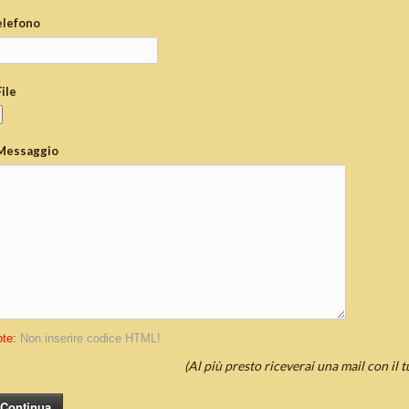
elefono
File
Messaggio
te:
Non inserire codice HTML!
(Al più presto riceverai una mail con il 
Continua