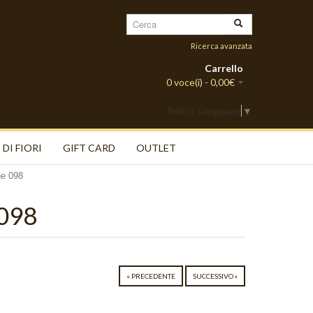
Ricerca avanzata
Carrello
0 voce(i) - 0,00€
Select Language
▼
 DI FIORI
GIFT CARD
OUTLET
ne 098
 098
« PRECEDENTE
SUCCESSIVO »