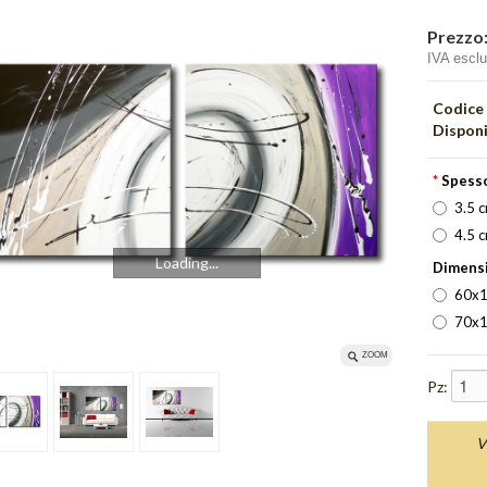
Prezzo
IVA escl
Codice
Disponi
*
Spesso
3.5 
4.5 
Loading...
Dimensi
60x1
70x1
ZOOM
Pz:
V