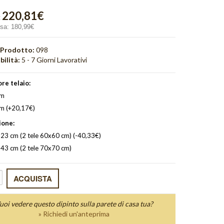
220,81€
:
usa:
180,99€
 Prodotto:
098
bilità:
5 - 7 Giorni Lavorativi
re telaio:
cm
cm (+20,17€)
one:
23 cm (2 tele 60x60 cm) (-40,33€)
43 cm (2 tele 70x70 cm)
uoi vedere questo dipinto sulla parete di casa tua?
» Richiedi un'anteprima