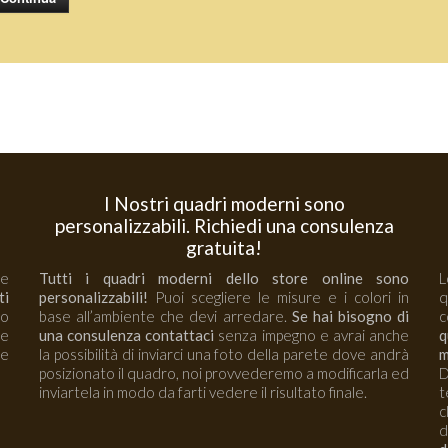
I Nostri quadri moderni sono
personalizzabili. Richiedi una consulenza
gratuita!
 e
Tutti i quadri moderni dello store online sono
L
ti
personalizzabili!
Puoi scegliere le misure e i colori in
no
base all’ambiente che devi arredare.
Se hai bisogno di
c
re
una consulenza contattaci
senza impegno e avrai anche
q
e
la possibilità di inviarci una foto della parete dove andrà
m
posizionato il quadro, noi provvederemo a modificarla ed
D
inviartela in modo da farti vedere il risultato finale.
t
c
d