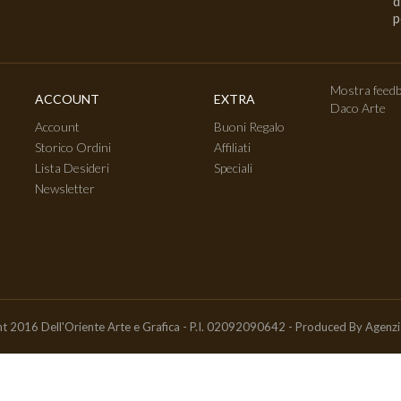
d
p
Mostra feedb
ACCOUNT
EXTRA
Daco Arte
Account
Buoni Regalo
Storico Ordini
Affiliati
Lista Desideri
Speciali
Newsletter
t 2016 Dell'Oriente Arte e Grafica - P.I. 02092090642 - Produced By
Agenz