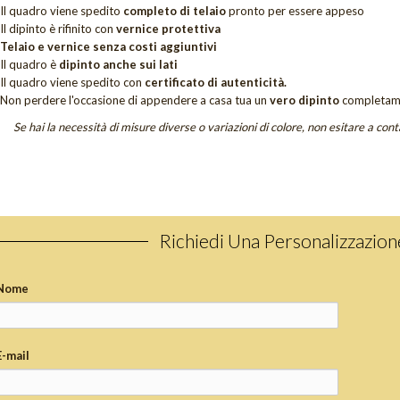
Il quadro viene spedito
completo di telaio
pronto per essere appeso
Il dipinto è rifinito con
vernice protettiva
Telaio e vernice senza costi aggiuntivi
Il quadro è
dipinto anche sui lati
Il quadro viene spedito con
certificato di autenticità.
Non perdere
l'occasione di appendere a casa tua un
vero dipinto
completam
Se hai la necessità di misure diverse o variazioni di colore, non esitare a cont
Richiedi Una Personalizzazio
Nome
E-mail