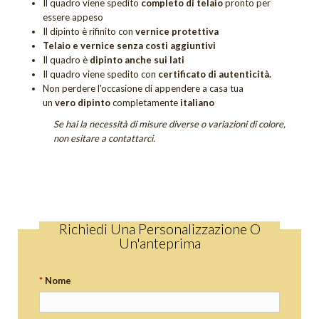
Il quadro viene spedito
completo di telaio
pronto per
essere appeso
Quadri Tramonti
Il dipinto è rifinito con
vernice protettiva
Telaio e vernice senza costi aggiuntivi
Quadri Unici
Il quadro è
dipinto anche sui lati
Il quadro viene spedito con
certificato di autenticità.
Tutti i quadri figurativi
Non perdere
l'occasione di appendere a casa tua
un
vero dipinto
completamente
italiano
QUADRI UNICI
Se hai la necessità di misure diverse o variazioni di colore,
DIPINTI SACRI
non esitare a contattarci.
DIPINTI DI FIORI
Quadri Calle
Quadri Tulipani
Richiedi Una Personalizzazione O
GIFT CARD
Un'anteprima
OUTLET
*
Nome