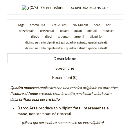
(
0
/5)
0 recensioni
SCRIVI UNA RECENSIONE
Scie
Trama
Tags:
cromo 073
60x120 cm
70x140 cm
nero
neri
orizzontale
orizzontali
colato
colati
cristalli
cristallo
Tutti i quadri astratti
rilievo
rilievi
argento
argenti
alluminio
dipinto astratto dipinti astratti quadro astratto quadri astratti
DIPINTI FIGURATIVI
dipinto astratto dipinti astratti quadro astratto quadri astratti
Quadri Composizioni Figurative
Descrizione
Quadri Glamour
Specifiche
Recensioni (0)
Quadri Jazz
Quadro moderno
realizzato con una tecnica originale ed autentica.
Quadri la Dormiente
Il
colore si fonde
creando cromie molto particolari valorizzate
dalla
brillantezza
del
cristallo
.
Quadri Miscellanea
Darco Arte
produce solo dipinti
fatti interamente a
mano
, non stampati nè ritoccati.
Quadri Sguardo
(clicca qui per vedere come nasce un vero dipinto)
Quadri Sogno