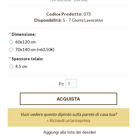
Orizzonte
Codice Prodotto:
073
Disponibilità:
5 - 7 Giorni Lavorativi
Orologi
*
Dimensione:
Pieghe
60x120 cm
Quadri Bagliore
70x140 cm (+60,50€)
*
Spessore telaio:
quadri moderni
4.5 cm
Quadri Non solo parole
Pz:
Quadri Unici
Quiete
Red Light
Vuoi vedere questo dipinto sulla parete di casa tua?
» Richiedi un'anteprima
Riflesso
Aggiungi alla lista dei desideri
Schizzi