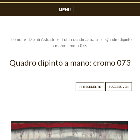
MENU
HOME
DIPINTI ASTRATTI
Home
Dipinti Astratti
Tutti i quadri astratti
Quadro dipinto
»
»
»
a mano: cromo 073
Black Light
Blue Light
Quadro dipinto a mano: cromo 073
Colors
Composizioni Astratte
« PRECEDENTE
SUCCESSIVO »
Coralli
Cosmo
Cratere
Cromo