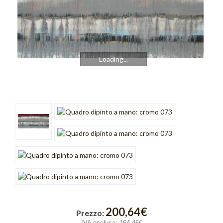
Cubik
Emozioni
Finestre
Loading...
Fusione
Gold Light
Graffiti
Incroci
Intreccio
Luce
Onde
200,64€
Prezzo:
Orange Light
IVA esclusa:
164,46€