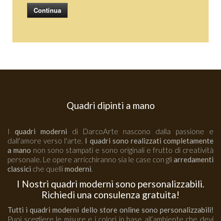
Continua
Quadri dipinti a mano
I
quadri moderni
di DarcoArte nascono dalla passione e
dall'amore verso l'arte.
I quadri sono realizzati completamente
a mano
non sono stampati e sono originali e frutto di creatività
personale. Le opere arricchiranno sia le case con gli
arredamenti
classici
che quelli
moderni
.
I Nostri quadri moderni sono personalizzabili.
Richiedi una consulenza gratuita!
Tutti i quadri moderni dello store online sono personalizzabili!
Puoi scegliere le misure e i colori in base all’ambiente che devi