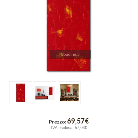
Cromo
Cubik
Emozioni
Finestre
Fusione
Loading...
Gold Light
Graffiti
Incroci
Intreccio
Luce
69,57€
Prezzo:
IVA esclusa:
57,03€
Onde