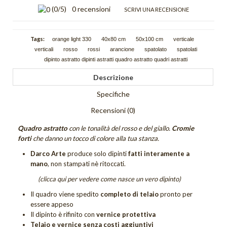
Schizzi
(
0
/5)
0 recensioni
SCRIVI UNA RECENSIONE
Scie
Tags:
orange light 330
40x80 cm
50x100 cm
verticale
Trama
verticali
rosso
rossi
arancione
spatolato
spatolati
dipinto astratto dipinti astratti quadro astratto quadri astratti
Tutti i quadri astratti
Descrizione
DIPINTI FIGURATIVI
Specifiche
Quadri Composizioni Figurative
Recensioni (0)
Quadri Glamour
Quadro astratto
con le tonalità del rosso e del giallo.
Cromie
forti
che danno un tocco di colore alla tua stanza.
Quadri Jazz
Darco Arte
produce solo dipinti
fatti interamente a
mano
, non stampati nè ritoccati.
Quadri la Dormiente
(clicca qui per vedere come nasce un vero dipinto)
Quadri Miscellanea
Il quadro viene spedito
completo di telaio
pronto per
essere appeso
Quadri Sguardo
Il dipinto è rifinito con
vernice protettiva
Telaio e vernice senza costi aggiuntivi