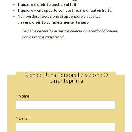
Quadri Sogno
Il quadro è
dipinto anche sui lati
Il quadro viene spedito con
certificato di autenticità.
Quadri Tramonti
Non perdere
l'occasione di appendere a casa tua
un
vero dipinto
completamente
italiano
Quadri Unici
Se hai la necessità di misure diverse o variazioni di colore,
non esitare a contattarci.
Tutti i quadri figurativi
QUADRI UNICI
DIPINTI SACRI
DIPINTI DI FIORI
Richiedi Una Personalizzazione O
Un'anteprima
Quadri Calle
Quadri Tulipani
*
Nome
GIFT CARD
OUTLET
*
E-mail