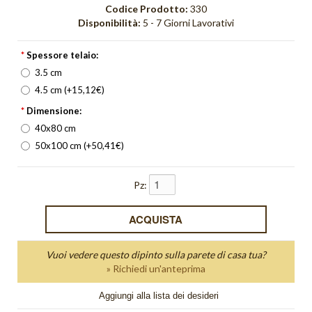
Orange Light
Codice Prodotto:
330
Disponibilità:
5 - 7 Giorni Lavorativi
Orizzonte
*
Spessore telaio:
Orologi
3.5 cm
4.5 cm (+15,12€)
Pieghe
*
Dimensione:
Quadri Bagliore
40x80 cm
50x100 cm (+50,41€)
quadri moderni
Quadri Non solo parole
Pz:
Quadri Unici
Quiete
Vuoi vedere questo dipinto sulla parete di casa tua?
Red Light
» Richiedi un'anteprima
Riflesso
Aggiungi alla lista dei desideri