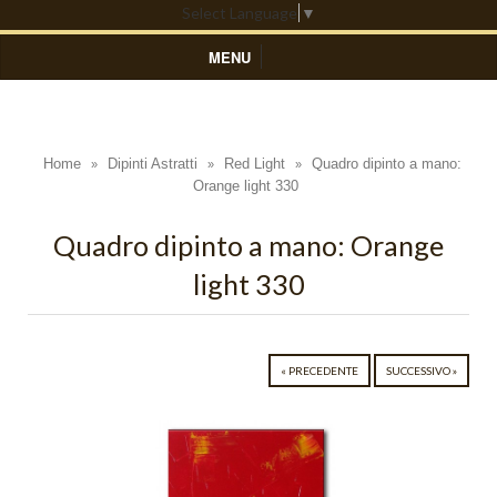
Select Language
▼
MENU
HOME
DIPINTI ASTRATTI
Home
Dipinti Astratti
Red Light
Quadro dipinto a mano:
»
»
»
Orange light 330
Black Light
Blue Light
Quadro dipinto a mano: Orange
light 330
Colors
Composizioni Astratte
Coralli
« PRECEDENTE
SUCCESSIVO »
Cosmo
Cratere