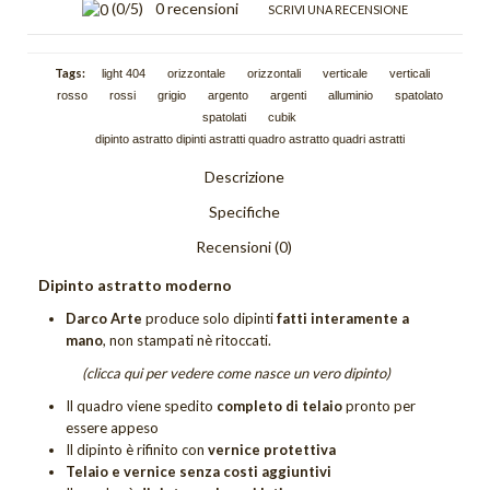
(
0
/5)
0 recensioni
SCRIVI UNA RECENSIONE
Schizzi
Scie
Tags:
light 404
orizzontale
orizzontali
verticale
verticali
rosso
rossi
grigio
argento
argenti
alluminio
spatolato
Trama
spatolati
cubik
dipinto astratto dipinti astratti quadro astratto quadri astratti
Tutti i quadri astratti
Descrizione
DIPINTI FIGURATIVI
Specifiche
Quadri Composizioni Figurative
Recensioni (0)
Quadri Glamour
Dipinto astratto moderno
Darco Arte
produce solo dipinti
fatti interamente a
Quadri Jazz
mano
, non stampati nè ritoccati.
Quadri la Dormiente
(clicca qui per vedere come nasce un vero dipinto)
Il quadro viene spedito
completo di telaio
pronto per
Quadri Miscellanea
essere appeso
Il dipinto è rifinito con
vernice protettiva
Quadri Sguardo
Telaio e vernice senza costi aggiuntivi