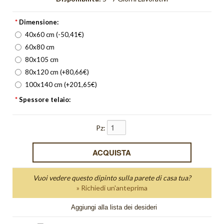
Orange Light
*
Dimensione:
Orizzonte
40x60 cm (-50,41€)
Orologi
60x80 cm
80x105 cm
Pieghe
80x120 cm (+80,66€)
100x140 cm (+201,65€)
Quadri Bagliore
*
Spessore telaio:
quadri moderni
Pz:
Quadri Non solo parole
Quadri Unici
Quiete
Vuoi vedere questo dipinto sulla parete di casa tua?
» Richiedi un'anteprima
Red Light
Aggiungi alla lista dei desideri
Riflesso