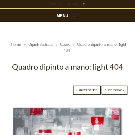
Select Language
▼
MENU
HOME
DIPINTI ASTRATTI
Home
Dipinti Astratti
Cubik
Quadro dipinto a mano: light
»
»
»
404
Black Light
Blue Light
Quadro dipinto a mano: light 404
Colors
Composizioni Astratte
« PRECEDENTE
SUCCESSIVO »
Coralli
Cosmo
Cratere