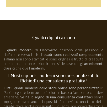
Quadri dipinti a mano
I
quadri moderni
di DarcoArte nascono dalla passione e
dall'amore verso l'arte.
I quadri sono realizzati completamente
a mano
non sono stampati e sono originali e frutto di creatività
personale. Le opere arricchiranno sia le case con gli
arredamenti
classici
che quelli
moderni
.
I Nostri quadri moderni sono personalizzabili.
Richiedi una consulenza gratuita!
Tutti i quadri moderni dello store online sono personalizzabili!
Puoi scegliere le misure e i colori in base all’ambiente che devi
arredare.
Se hai bisogno di una consulenza contattaci
senza
impegno e avrai anche la possibilità di inviarci una foto della
parete dove andrà posizionato il quadro, noi provvederemo a