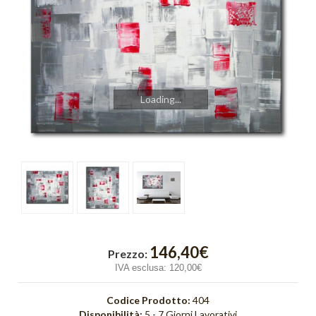
Cromo
Cubik
Emozioni
Finestre
Loading...
Fusione
Gold Light
Graffiti
Incroci
Intreccio
146,40€
Prezzo:
Luce
IVA esclusa:
120,00€
Onde
Codice Prodotto:
404
Disponibilità:
5 - 7 Giorni Lavorativi