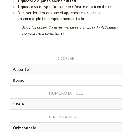
Il quadro è
dipinto anche sui lati
Quadri Sogno
Il quadro viene spedito con
certificato di autenticità.
Non perdere
l'occasione di appendere a casa tua
Quadri Tramonti
un
vero dipinto
completamente
italia
Quadri Unici
Se hai la necessità di misure diverse o variazioni di colore,
non esitare a contattarci.
Tutti i quadri figurativi
QUADRI UNICI
COLORE
DIPINTI SACRI
Argento
DIPINTI DI FIORI
Rosso
Quadri Calle
NUMERO DI TELE
Quadri Tulipani
1 tela
GIFT CARD
OUTLET
ORIENTAMENTO
Orizzontale