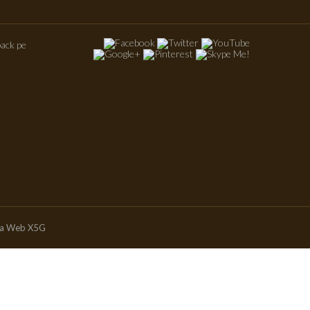
ack pe
ia Web X5G