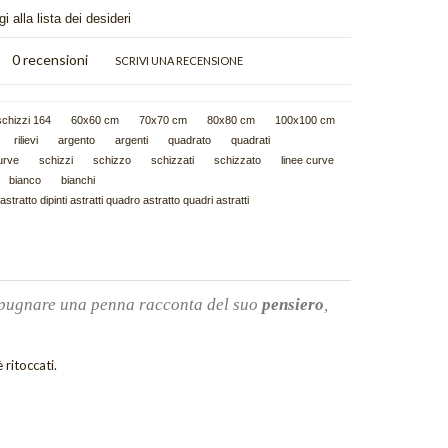
i alla lista dei desideri
)
0 recensioni
SCRIVI UNA RECENSIONE
schizzi 164
60x60 cm
70x70 cm
80x80 cm
100x100 cm
rilievi
argento
argenti
quadrato
quadrati
urve
schizzi
schizzo
schizzati
schizzato
linee curve
bianco
bianchi
 astratto dipinti astratti quadro astratto quadri astratti
mpugnare una penna racconta del suo
pensiero
,
 ritoccati.