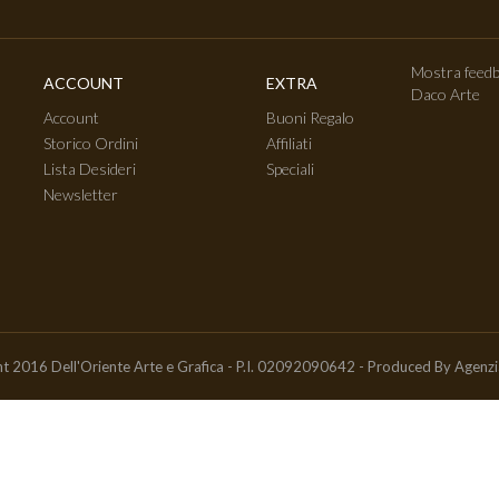
Mostra feedb
ACCOUNT
EXTRA
Daco Arte
Account
Buoni Regalo
Storico Ordini
Affiliati
Lista Desideri
Speciali
Newsletter
t 2016 Dell'Oriente Arte e Grafica - P.I. 02092090642 - Produced By
Agenz