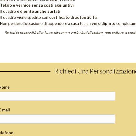
Telaio e vernice senza costi aggiuntivi
Il quadro è
dipinto anche sui lati
Il quadro viene spedito con
certificato di autenticità.
Non perdere
l'occasione di appendere a casa tua un
vero dipinto
completam
Se hai la necessità di misure diverse o variazioni di colore, non esitare a cont
Richiedi Una Personalizzazio
Nome
E-mail
elefono