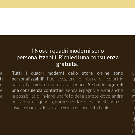
I Nostri quadri moderni sono
personalizzabili. Richiedi una consulenza
gratuita!
 e
Tutti i quadri moderni dello store online sono
L
ti
personalizzabili!
Puoi scegliere le misure e i colori in
no
base all’ambiente che devi arredare.
Se hai bisogno di
c
re
una consulenza contattaci
senza impegno e avrai anche
q
e
la possibilità di inviarci una foto della parete dove andrà
m
posizionato il quadro, noi provvederemo a modificarla ed
D
inviartela in modo da farti vedere il risultato finale.
t
c
d
d
p