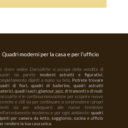
Quadri moderni per la casa e per l’ufficio
o store online DarcoArte si occupa della vendita di
quadri da parete
moderni astratti e figurativi
,
ompletamente dipinti a mano su tela.
Potrete trovare
uadri di fiori, quadri di ballerine, quadri astratti
aterici, quadri sacri, glamour, jazz, di tramonti o di nudi
.
arcoarte è in continua innovazione per scoprire nuove
ecniche e stili sia per continuare a sorprendere i propri
lienti sia per adeguarsi alle nuove tendenze
ell’arredamento moderno e per ogni ambiente:
quadri
ipinti per camera da letto, soggiorno, cucina e ufficio
er rendere la tua casa unica
.