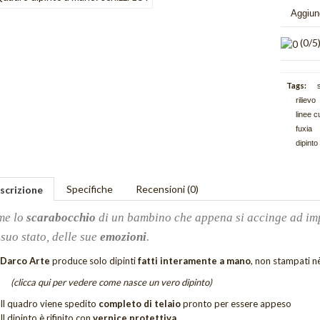
Aggiung
(
0
/5
Tags:
rilievo
linee c
fuxia
dipinto
Specifiche
Recensioni (0)
scrizione
me lo
scarabocchio
di un bambino che appena si accinge ad i
 suo stato, delle sue
emozioni
.
Darco Arte
produce solo dipinti
fatti interamente a mano
, non stampati nè
(clicca qui per vedere come nasce un vero dipinto)
Il quadro viene spedito
completo di telaio
pronto per essere appeso
Il dipinto è rifinito con
vernice protettiva