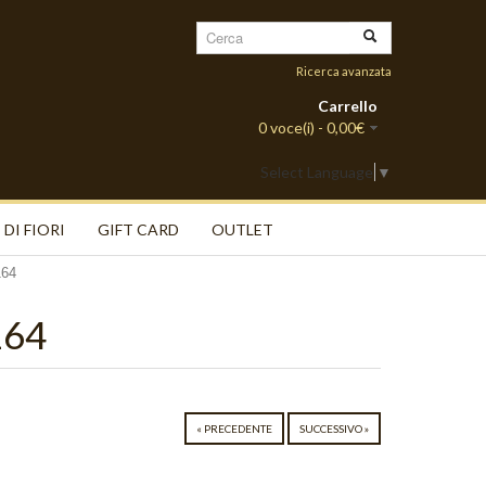
Ricerca avanzata
Carrello
0 voce(i) - 0,00€
Select Language
▼
 DI FIORI
GIFT CARD
OUTLET
164
164
« PRECEDENTE
SUCCESSIVO »