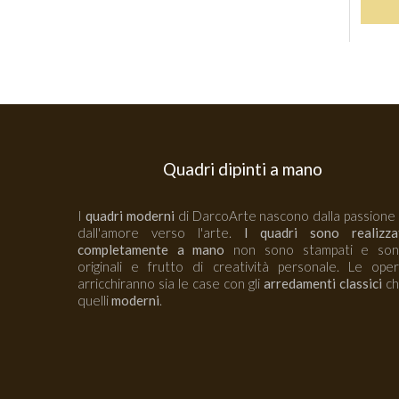
Quadri dipinti a mano
I
quadri moderni
di DarcoArte nascono dalla passione
dall'amore verso l'arte.
I quadri sono realizza
completamente a mano
non sono stampati e so
originali e frutto di creatività personale. Le ope
arricchiranno sia le case con gli
arredamenti classici
ch
quelli
moderni
.