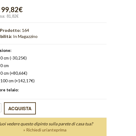
99,82€
:
usa:
81,82€
 Prodotto:
164
bilità:
In Magazzino
sione:
0 cm (-30,25€)
0 cm
0 cm (+80,66€)
100 cm (+142,17€)
re telaio:
uoi vedere questo dipinto sulla parete di casa tua?
» Richiedi un'anteprima