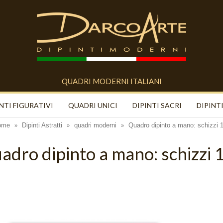
QUADRI MODERNI ITALIANI
NTI FIGURATIVI
QUADRI UNICI
DIPINTI SACRI
DIPINTI
ome
Dipinti Astratti
quadri moderni
Quadro dipinto a mano: schizzi 
»
»
»
adro dipinto a mano: schizzi 