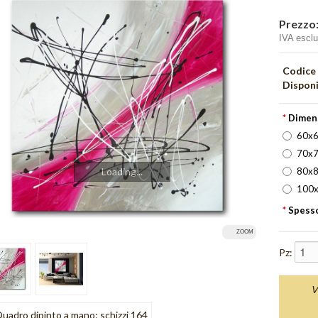
Prezzo
IVA escl
Codice
Disponi
*
Dimen
60x6
70x7
80x8
Loading...
100x
*
Spesso
ZOOM
Pz:
V