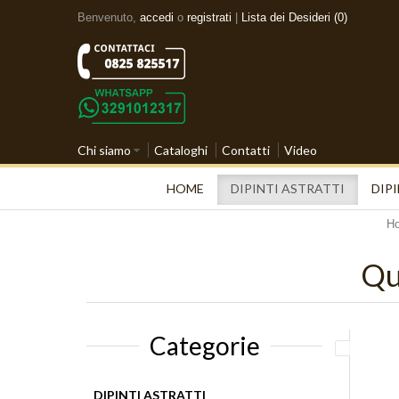
Benvenuto,
accedi
o
registrati
|
Lista dei Desideri (0)
Chi siamo
Cataloghi
Contatti
Video
HOME
DIPINTI ASTRATTI
DIPI
H
Qu
Categorie
DIPINTI ASTRATTI