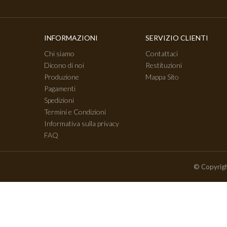
INFORMAZIONI
SERVIZIO CLIENTI
Chi siamo
Contattaci
Dicono di noi
Restituzioni
Produzione
Mappa Sito
Pagamenti
Spedizioni
Termini e Condizioni
Informativa sulla privacy
FAQ
© Copyrigh