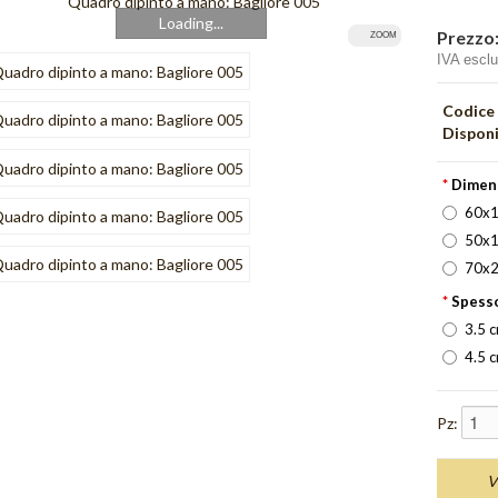
Loading...
Prezzo
ZOOM
IVA escl
Codice
Disponi
*
Dimen
60x1
50x1
70x2
*
Spesso
3.5 
4.5 
Pz:
V