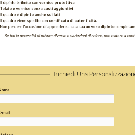
Il dipinto è rifinito con
vernice protettiva
Telaio e vernice senza costi aggiuntivi
Il quadro è
dipinto anche sui lati
Il quadro viene spedito con
certificato di autenticità.
Non perdere
l'occasione di appendere a casa tua un
vero dipinto
completam
Se hai la necessità di misure diverse o variazioni di colore, non esitare a cont
Richiedi Una Personalizzazio
Nome
E-mail