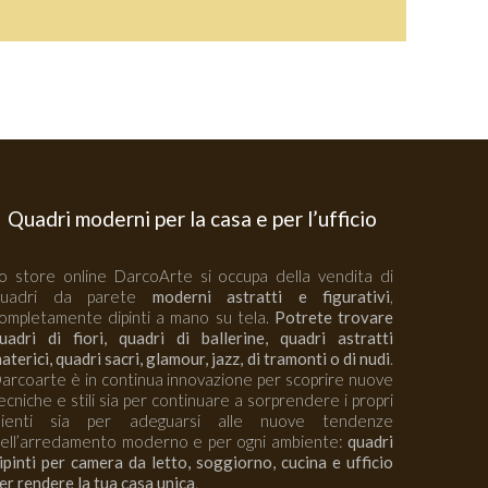
Quadri moderni per la casa e per l’ufficio
o store online DarcoArte si occupa della vendita di
quadri da parete
moderni astratti e figurativi
,
ompletamente dipinti a mano su tela.
Potrete trovare
uadri di fiori, quadri di ballerine, quadri astratti
aterici, quadri sacri, glamour, jazz, di tramonti o di nudi
.
arcoarte è in continua innovazione per scoprire nuove
ecniche e stili sia per continuare a sorprendere i propri
lienti sia per adeguarsi alle nuove tendenze
ell’arredamento moderno e per ogni ambiente:
quadri
ipinti per camera da letto, soggiorno, cucina e ufficio
er rendere la tua casa unica
.