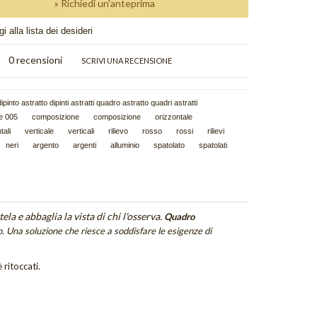
» Richiedi un'anteprima
i alla lista dei desideri
)
0 recensioni
SCRIVI UNA RECENSIONE
ipinto astratto dipinti astratti quadro astratto quadri astratti
re 005
composizione
composizione
orizzontale
tali
verticale
verticali
rilievo
rosso
rossi
rilievi
neri
argento
argenti
alluminio
spatolato
spatolati
 tela e abbaglia la vista di chi l'osserva.
Quadro
. Una soluzione che riesce a soddisfare le esigenze di
 ritoccati.