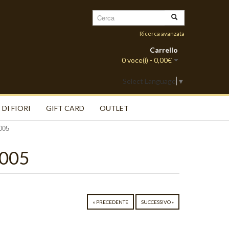
Ricerca avanzata
Carrello
0 voce(i) - 0,00€
Select Language
▼
 DI FIORI
GIFT CARD
OUTLET
005
 005
« PRECEDENTE
SUCCESSIVO »