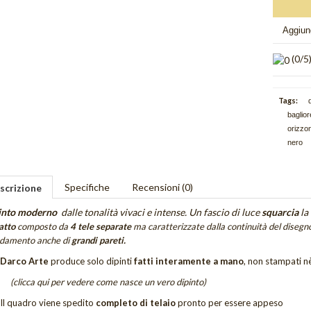
Aggiung
(
0
/5
Tags:
d
baglio
orizzon
nero
Specifiche
Recensioni (0)
scrizione
into moderno
dalle tonalità vivaci e intense. Un fascio di luce
squarcia
la
atto
composto da
4 tele separate
ma caratterizzate dalla continuità del disegno
edamento anche di
grandi pareti.
Darco Arte
produce solo dipinti
fatti interamente a mano
, non stampati nè
(clicca qui per vedere come nasce un vero dipinto)
Il quadro viene spedito
completo di telaio
pronto per essere appeso