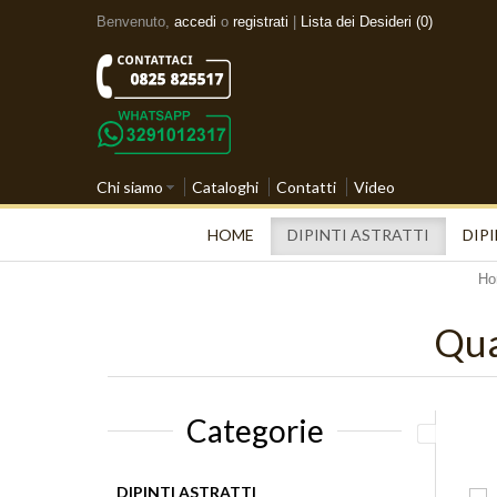
Benvenuto,
accedi
o
registrati
|
Lista dei Desideri (0)
Chi siamo
Cataloghi
Contatti
Video
HOME
DIPINTI ASTRATTI
DIPI
Ho
Qua
Categorie
DIPINTI ASTRATTI