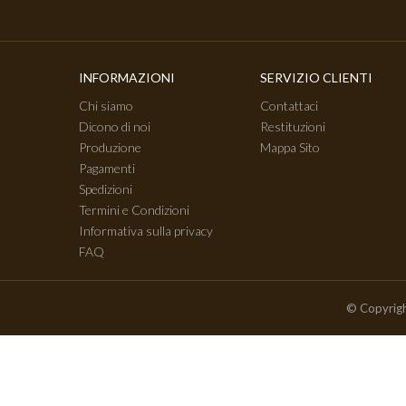
INFORMAZIONI
SERVIZIO CLIENTI
Chi siamo
Contattaci
Dicono di noi
Restituzioni
Produzione
Mappa Sito
Pagamenti
Spedizioni
Termini e Condizioni
Informativa sulla privacy
FAQ
© Copyrigh