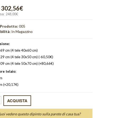
302,56€
:
usa:
248,00€
 Prodotto:
005
bilità:
In Magazzino
sione:
69 cm (4 tele 40x60 cm)
29 cm (4 tele 30x50 cm) (-60,50€)
09 cm (4 tele 50x70 cm) (+80,66€)
re telaio:
cm
cm (+20,17€)
uoi vedere questo dipinto sulla parete di casa tua?