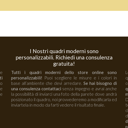
I Nostri quadri moderni sono
personalizzabili. Richiedi una consulenza
gratuita!
 e
Tutti i quadri moderni dello store online sono
L
ti
personalizzabili!
Puoi scegliere le misure e i colori in
no
base all’ambiente che devi arredare.
Se hai bisogno di
c
re
una consulenza contattaci
senza impegno e avrai anche
q
e
la possibilità di inviarci una foto della parete dove andrà
m
posizionato il quadro, noi provvederemo a modificarla ed
D
inviartela in modo da farti vedere il risultato finale.
t
c
d
d
p