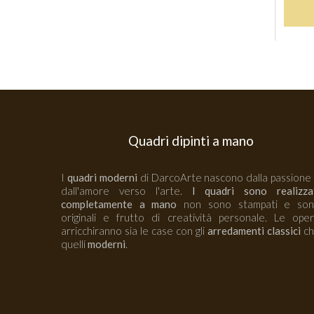
Quadri dipinti a mano
I
quadri moderni
di DarcoArte nascono dalla passione
dall'amore verso l'arte.
I quadri sono realizza
completamente a mano
non sono stampati e so
originali e frutto di creatività personale. Le ope
arricchiranno sia le case con gli
arredamenti classici
ch
quelli
moderni
.