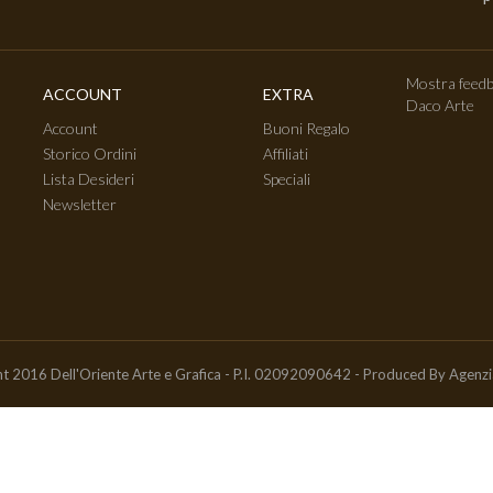
Mostra feedb
ACCOUNT
EXTRA
Daco Arte
Account
Buoni Regalo
Storico Ordini
Affiliati
Lista Desideri
Speciali
Newsletter
t 2016 Dell'Oriente Arte e Grafica - P.I. 02092090642 - Produced By
Agenz