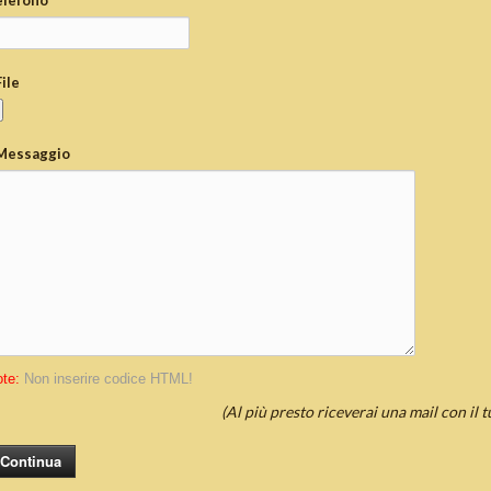
elefono
File
Messaggio
te:
Non inserire codice HTML!
(Al più presto riceverai una mail con il 
Continua