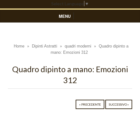
Select Language
▼
MENU
HOME
DIPINTI ASTRATTI
Home
Dipinti Astratti
quadri moderni
Quadro dipinto a
»
»
»
mano: Emozioni 312
Black Light
Blue Light
Quadro dipinto a mano: Emozioni
312
Colors
Composizioni Astratte
Coralli
« PRECEDENTE
SUCCESSIVO »
Cosmo
Cratere