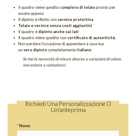
Quadri Sogno
Il quadro viene spedito
completo di telaio
pronto per
essere appeso
Quadri Tramonti
Il dipinto è rifinito con
vernice protettiva
Telaio e vernice senza costi aggiuntivi
Quadri Unici
Il quadro è
dipinto anche sui lati
Il quadro viene spedito con
certificato di autenticità.
Tutti i quadri figurativi
Non perdere
l'occasione di appendere a casa tua
un
vero dipinto
completamente
italiano
QUADRI UNICI
Se hai la necessità di misure diverse o variazioni di colore,
DIPINTI SACRI
non esitare a contattarci.
DIPINTI DI FIORI
Quadri Calle
Quadri Tulipani
Richiedi Una Personalizzazione O
GIFT CARD
Un'anteprima
OUTLET
*
Nome