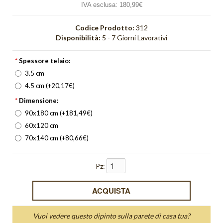
IVA esclusa:
180,99€
Orange Light
Orizzonte
Codice Prodotto:
312
Disponibilità:
5 - 7 Giorni Lavorativi
Orologi
*
Spessore telaio:
Pieghe
3.5 cm
4.5 cm (+20,17€)
Quadri Bagliore
*
Dimensione:
quadri moderni
90x180 cm (+181,49€)
60x120 cm
Quadri Non solo parole
70x140 cm (+80,66€)
Quadri Unici
Pz:
Quiete
Red Light
Riflesso
Vuoi vedere questo dipinto sulla parete di casa tua?