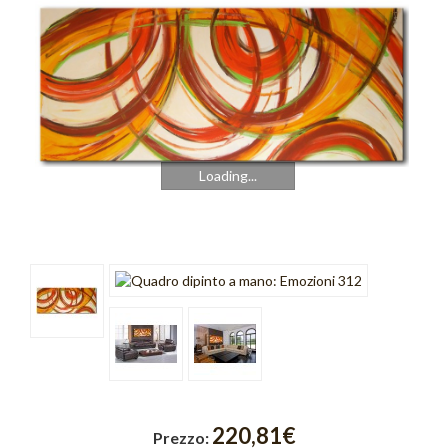
Cromo
Cubik
Emozioni
Finestre
Fusione
Loading...
Gold Light
Graffiti
Incroci
Intreccio
Luce
Onde
220,81€
Prezzo: