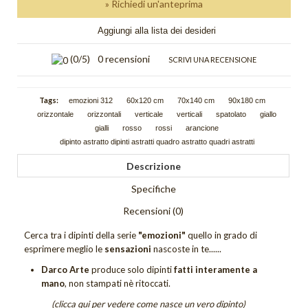
» Richiedi un'anteprima
Schizzi
Aggiungi alla lista dei desideri
Scie
(
0
/5)
0 recensioni
SCRIVI UNA RECENSIONE
Trama
Tutti i quadri astratti
Tags:
emozioni 312
60x120 cm
70x140 cm
90x180 cm
orizzontale
orizzontali
verticale
verticali
spatolato
giallo
DIPINTI FIGURATIVI
gialli
rosso
rossi
arancione
dipinto astratto dipinti astratti quadro astratto quadri astratti
Quadri Composizioni Figurative
Descrizione
Quadri Glamour
Specifiche
Quadri Jazz
Recensioni (0)
Quadri la Dormiente
Cerca tra i dipinti della serie
"emozioni"
quello in grado di
esprimere meglio le
sensazioni
nascoste in te......
Quadri Miscellanea
Darco Arte
produce solo dipinti
fatti interamente a
mano
, non stampati nè ritoccati.
Quadri Sguardo
(clicca qui per vedere come nasce un vero dipinto)