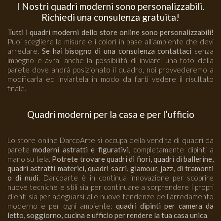
I Nostri quadri moderni sono personalizzabili.
Richiedi una consulenza gratuita!
Tutti i quadri moderni dello store online sono personalizzabili!
Puoi scegliere le misure e i colori in base all’ambiente che devi
arredare.
Se hai bisogno di una consulenza contattaci
senza
impegno e avrai anche la possibilità di inviarci una foto della
parete dove andrà posizionato il quadro, noi provvederemo a
modificarla ed inviartela in modo da farti vedere il risultato
finale.
Quadri moderni per la casa e per l’ufficio
Lo store online DarcoArte si occupa della vendita di quadri da
parete
moderni astratti e figurativi
, completamente dipinti a
mano su tela.
Potrete trovare quadri di fiori, quadri di ballerine,
quadri astratti materici, quadri sacri, glamour, jazz, di tramonti
o di nudi
. Darcoarte è in continua innovazione per scoprire
nuove tecniche e stili sia per continuare a sorprendere i propri
clienti sia per adeguarsi alle nuove tendenze dell’arredamento
moderno e per ogni ambiente:
quadri dipinti per camera da
letto, soggiorno, cucina e ufficio per rendere la tua casa unica
.