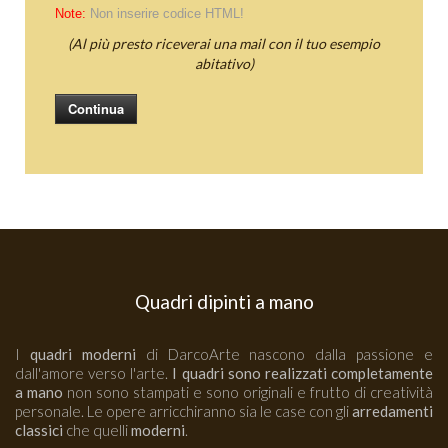
Note:
Non inserire codice HTML!
(Al più presto riceverai una mail con il tuo esempio
abitativo)
Continua
Quadri dipinti a mano
I
quadri moderni
di DarcoArte nascono dalla passione e
dall'amore verso l'arte.
I quadri sono realizzati completamente
a mano
non sono stampati e sono originali e frutto di creatività
personale. Le opere arricchiranno sia le case con gli
arredamenti
classici
che quelli
moderni
.