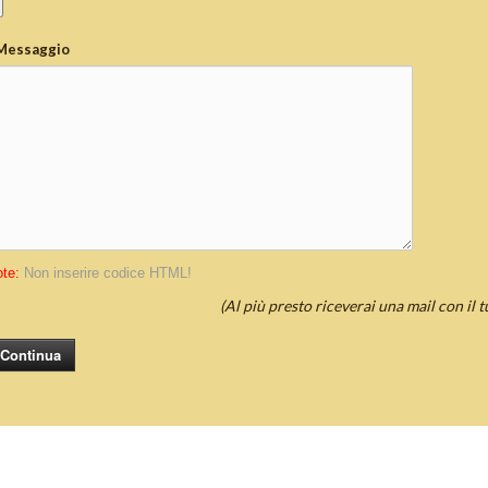
Messaggio
te:
Non inserire codice HTML!
(Al più presto riceverai una mail con il 
Continua