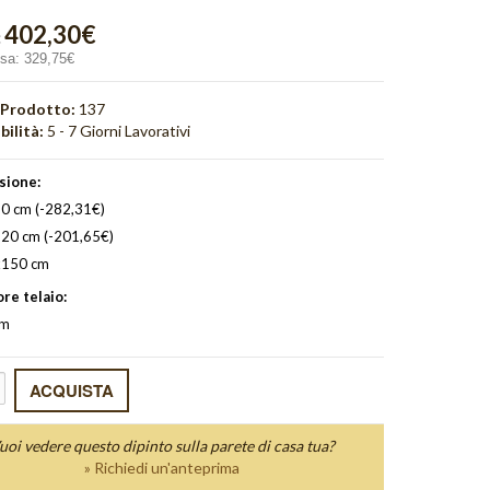
402,30€
:
usa:
329,75€
 Prodotto:
137
bilità:
5 - 7 Giorni Lavorativi
sione:
0 cm (-282,31€)
20 cm (-201,65€)
150 cm
re telaio:
cm
uoi vedere questo dipinto sulla parete di casa tua?
» Richiedi un'anteprima