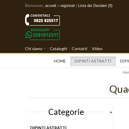
Benvenuto,
accedi
o
registrati
|
Lista dei Desideri (0)
Chi siamo
Cataloghi
Contatti
Video
HOME
DIPINTI ASTRATTI
DIPI
Ho
Quad
Categorie
DIPINTI ASTRATTI