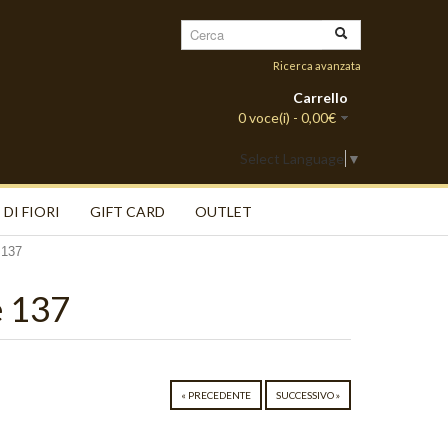
Ricerca avanzata
Carrello
0 voce(i) - 0,00€
Select Language
▼
 DI FIORI
GIFT CARD
OUTLET
 137
e 137
« PRECEDENTE
SUCCESSIVO »