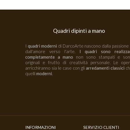
Quadri dipinti a mano
I
quadri moderni
di DarcoArte nascono dalla passione
dall'amore verso l'arte.
I quadri sono realizza
completamente a mano
non sono stampati e so
originali e frutto di creatività personale. Le ope
arricchiranno sia le case con gli
arredamenti classici
ch
quelli
moderni
.
INFORMAZIONI
SERVIZIO CLIENTI