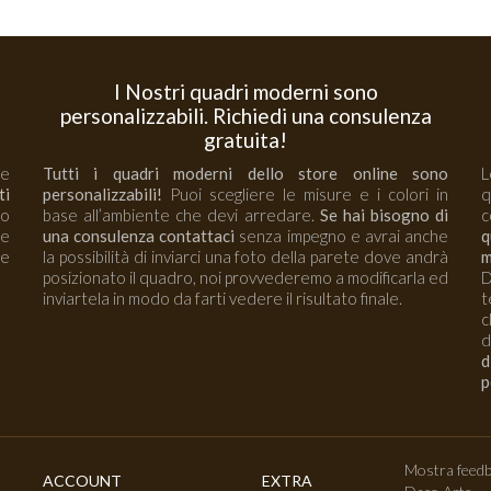
I Nostri quadri moderni sono
personalizzabili. Richiedi una consulenza
gratuita!
 e
Tutti i quadri moderni dello store online sono
L
ti
personalizzabili!
Puoi scegliere le misure e i colori in
no
base all’ambiente che devi arredare.
Se hai bisogno di
c
re
una consulenza contattaci
senza impegno e avrai anche
q
e
la possibilità di inviarci una foto della parete dove andrà
m
posizionato il quadro, noi provvederemo a modificarla ed
D
inviartela in modo da farti vedere il risultato finale.
t
c
d
d
p
Mostra feedb
ACCOUNT
EXTRA