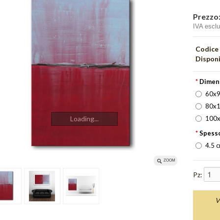
Prezzo
IVA escl
Codice
Disponi
*
Dimen
60x9
80x1
100x
Loading...
*
Spesso
4.5 
ZOOM
Pz:
V