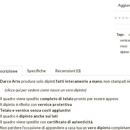
Aggiung
Tags:
vertical
rossi
dipinto
Specifiche
Recensioni (0)
scrizione
Darco Arte
produce solo dipinti
fatti interamente a mano
, non stampati nè
(clicca qui per vedere come nasce un vero dipinto)
Il quadro viene spedito
completo di telaio
pronto per essere appeso
Il dipinto è rifinito con
vernice protettiva
Telaio e vernice senza costi aggiuntivi
Il quadro è
dipinto anche sui lati
Il quadro viene spedito con
certificato di autenticità.
Non perdere
l'occasione di appendere a casa tua un
vero dipinto
completam