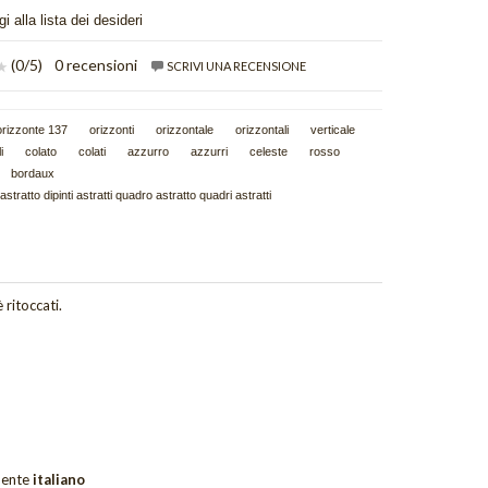
i alla lista dei desideri
(
0
/5)
0 recensioni
SCRIVI UNA RECENSIONE
orizzonte 137
orizzonti
orizzontale
orizzontali
verticale
i
colato
colati
azzurro
azzurri
celeste
rosso
bordaux
 astratto dipinti astratti quadro astratto quadri astratti
 ritoccati.
ente
italiano