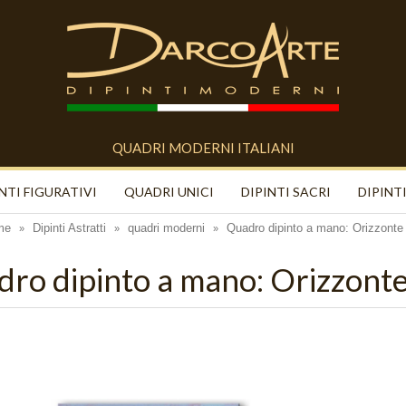
QUADRI MODERNI ITALIANI
NTI FIGURATIVI
QUADRI UNICI
DIPINTI SACRI
DIPINTI
me
Dipinti Astratti
quadri moderni
Quadro dipinto a mano: Orizzonte
»
»
»
ro dipinto a mano: Orizzont