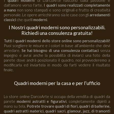
I
quadri moderni
di DarcoArte nascono dalla passione e
dall'amore verso l'arte.
I quadri sono realizzati completamente
a mano
non sono stampati e sono originali e frutto di creatività
personale. Le opere arricchiranno sia le case con gli
arredamenti
classici
che quelli
moderni
.
I Nostri quadri moderni sono personalizzabili.
Richiedi una consulenza gratuita!
Tutti i quadri moderni dello store online sono personalizzabili!
Puoi scegliere le misure e i colori in base all’ambiente che devi
arredare.
Se hai bisogno di una consulenza contattaci
senza
impegno e avrai anche la possibilità di inviarci una foto della
parete dove andrà posizionato il quadro, noi provvederemo a
modificarla ed inviartela in modo da farti vedere il risultato
finale.
Quadri moderni per la casa e per l’ufficio
Lo store online DarcoArte si occupa della vendita di quadri da
parete
moderni astratti e figurativi
, completamente dipinti a
mano su tela.
Potrete trovare quadri di fiori, quadri di ballerine,
quadri astratti materici, quadri sacri, glamour, jazz, di tramonti