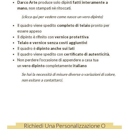
Darco Arte
produce solo dipinti
fatti interamente a
Quadri Sogno
mano
, non stampati nè ritoccati.
Quadri Tramonti
(clicca qui per vedere come nasce un vero dipinto)
Il quadro viene spedito
completo di telaio
pronto per
Quadri Unici
essere appeso
Il dipinto è rifinito con
vernice protettiva
Tutti i quadri figurativi
Telaio e vernice senza costi aggiuntivi
Il quadro è
dipinto anche sui lati
QUADRI UNICI
Il quadro viene spedito con
certificato di autenticità.
DIPINTI SACRI
Non perdere
l'occasione di appendere a casa tua
un
vero dipinto
completamente
italiano
DIPINTI DI FIORI
Se hai la necessità di misure diverse o variazioni di colore,
non esitare a contattarci.
Quadri Calle
Quadri Tulipani
GIFT CARD
OUTLET
Richiedi Una Personalizzazione O