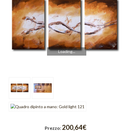
Cromo
Cubik
Emozioni
Finestre
Fusione
Loading...
Gold Light
Graffiti
Incroci
Intreccio
Luce
Onde
200,64€
Prezzo: