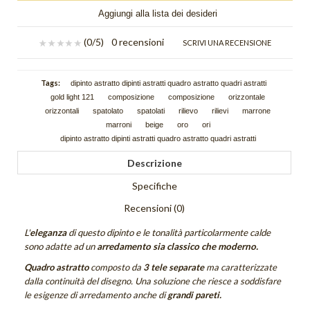
Schizzi
Aggiungi alla lista dei desideri
Scie
(
0
/5)
0 recensioni
SCRIVI UNA RECENSIONE
Trama
Tags:
dipinto astratto dipinti astratti quadro astratto quadri astratti
Tutti i quadri astratti
gold light 121
composizione
composizione
orizzontale
orizzontali
spatolato
spatolati
rilievo
rilievi
marrone
DIPINTI FIGURATIVI
marroni
beige
oro
ori
dipinto astratto dipinti astratti quadro astratto quadri astratti
Quadri Composizioni Figurative
Descrizione
Quadri Glamour
Specifiche
Quadri Jazz
Recensioni (0)
Quadri la Dormiente
L'
eleganza
di questo dipinto e le tonalità particolarmente calde
sono adatte ad un
arredamento sia classico che moderno.
Quadri Miscellanea
Quadro astratto
composto da
3 tele separate
ma caratterizzate
dalla continuità del disegno. Una soluzione che riesce a soddisfare
Quadri Sguardo
le esigenze di arredamento anche di
grandi pareti.