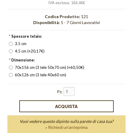
IVA esclusa:
164,46€
Orange Light
Orizzonte
Codice Prodotto:
121
Disponibilità:
5 - 7 Giorni Lavorativi
Orologi
*
Spessore telaio:
Pieghe
3.5 cm
4.5 cm (+20,17€)
Quadri Bagliore
*
Dimensione:
quadri moderni
70x156 cm (3 tele 50x70 cm) (+60,50€)
60x126 cm (3 tele 40x60 cm)
Quadri Non solo parole
Quadri Unici
Pz:
Quiete
Red Light
Vuoi vedere questo dipinto sulla parete di casa tua?
Riflesso
» Richiedi un'anteprima