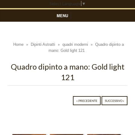
Select Language
▼
MENU
HOME
DIPINTI ASTRATTI
Home
Dipinti Astratti
quadri moderni
Quadro dipinto a
»
»
»
mano: Gold light 121
Black Light
Blue Light
Quadro dipinto a mano: Gold light
121
Colors
Composizioni Astratte
Coralli
« PRECEDENTE
SUCCESSIVO »
Cosmo
Cratere