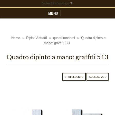
Select Language
▼
MENU
HOME
DIPINTI ASTRATTI
Home
Dipinti Astratti
quadri moderni
Quadro dipinto a
»
»
»
mano: graffiti 513
Black Light
Blue Light
Quadro dipinto a mano: graffiti 513
Colors
Composizioni Astratte
« PRECEDENTE
SUCCESSIVO »
Coralli
Cosmo
Cratere