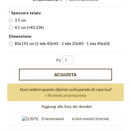
Orange Light
*
Spessore telaio:
Orizzonte
3.5 cm
Orologi
4.5 cm (+40,33€)
Dimensione:
Pieghe
80x192 cm (2 tele 40x40 - 2 tele 20x80 - 1 tela 40x60)
Quadri Bagliore
Pz:
quadri moderni
Quadri Non solo parole
Quadri Unici
Vuoi vedere questo dipinto sulla parete di casa tua?
» Richiedi un'anteprima
Quiete
Aggiungi alla lista dei desideri
Red Light
(
0
/5)
0 recensioni
SCRIVI UNA RECENSIONE
Riflesso