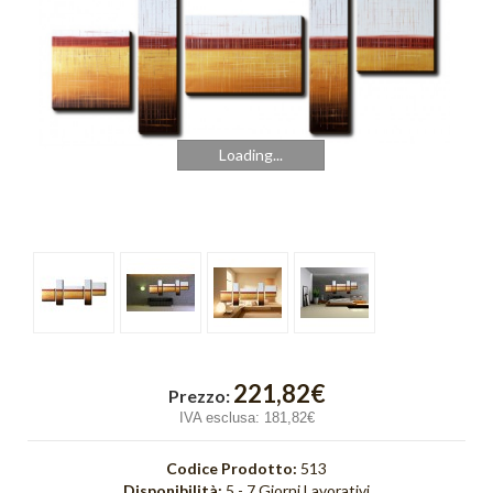
Cromo
Cubik
Emozioni
Finestre
Loading...
Fusione
Gold Light
Graffiti
Incroci
Intreccio
221,82€
Prezzo:
Luce
IVA esclusa:
181,82€
Onde
Codice Prodotto:
513
Disponibilità:
5 - 7 Giorni Lavorativi