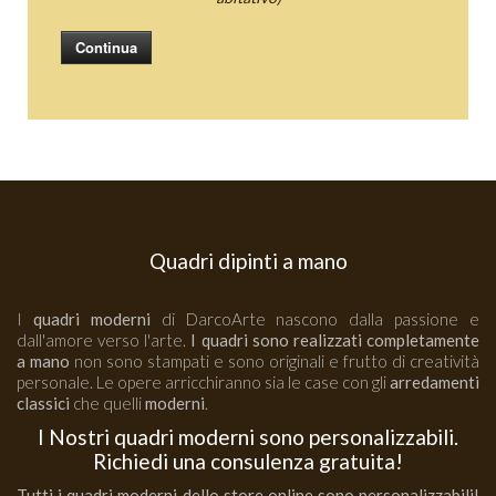
Continua
Quadri dipinti a mano
I
quadri moderni
di DarcoArte nascono dalla passione e
dall'amore verso l'arte.
I quadri sono realizzati completamente
a mano
non sono stampati e sono originali e frutto di creatività
personale. Le opere arricchiranno sia le case con gli
arredamenti
classici
che quelli
moderni
.
I Nostri quadri moderni sono personalizzabili.
Richiedi una consulenza gratuita!
Tutti i quadri moderni dello store online sono personalizzabili!