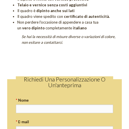
Quadri Sogno
Telaio e vernice senza costi aggiuntivi
Il quadro è
dipinto anche sui lati
Quadri Tramonti
Il quadro viene spedito con
certificato di autenticità.
Non perdere
l'occasione di appendere a casa tua
Quadri Unici
un
vero dipinto
completamente
italiano
Se hai la necessità di misure diverse o variazioni di colore,
Tutti i quadri figurativi
non esitare a contattarci.
QUADRI UNICI
DIPINTI SACRI
DIPINTI DI FIORI
Richiedi Una Personalizzazione O
Quadri Calle
Un'anteprima
Quadri Tulipani
*
Nome
GIFT CARD
OUTLET
*
E-mail