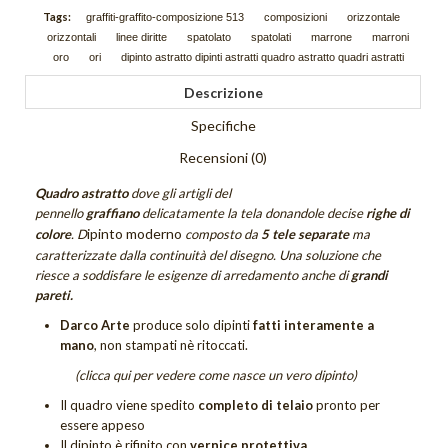
Schizzi
Tags:
graffiti-graffito-composizione 513
composizioni
orizzontale
orizzontali
linee diritte
spatolato
spatolati
marrone
marroni
Scie
oro
ori
dipinto astratto dipinti astratti quadro astratto quadri astratti
Descrizione
Trama
Specifiche
Tutti i quadri astratti
Recensioni (0)
DIPINTI FIGURATIVI
Quadro astratto
dove gli artigli del
pennello
graffiano
delicatamente la tela donandole decise
righe di
Quadri Composizioni Figurative
ipinto moderno
colore
. D
composto da
5 tele separate
ma
Quadri Glamour
caratterizzate dalla continuità del disegno. Una soluzione che
riesce a soddisfare le esigenze di arredamento anche di
grandi
Quadri Jazz
pareti.
Darco Arte
produce solo dipinti
fatti interamente a
Quadri la Dormiente
mano
, non stampati nè ritoccati.
(clicca qui per vedere come nasce un vero dipinto)
Quadri Miscellanea
Il quadro viene spedito
completo di telaio
pronto per
Quadri Sguardo
essere appeso
Il dipinto è rifinito con
vernice protettiva