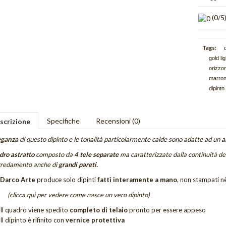
(
0
/5
Tags:
d
gold li
orizzon
marron
dipinto
Specifiche
Recensioni (0)
scrizione
eganza
di questo dipinto e le tonalità particolarmente calde sono adatte ad un
a
ro astratto
composto da
4
tele separate
ma caratterizzate dalla continuità de
rredamento anche di
grandi pareti.
Darco Arte
produce solo dipinti
fatti interamente a mano
, non stampati nè
(clicca qui per vedere come nasce un vero dipinto)
Il quadro viene spedito
completo di telaio
pronto per essere appeso
Il dipinto è rifinito con
vernice protettiva