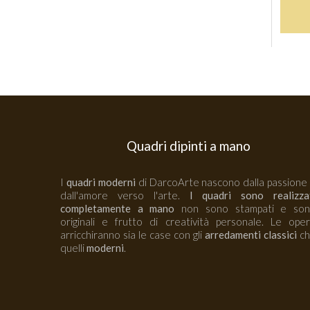
Quadri dipinti a mano
I
quadri moderni
di DarcoArte nascono dalla passione
dall'amore verso l'arte.
I quadri sono realizza
completamente a mano
non sono stampati e so
originali e frutto di creatività personale. Le ope
arricchiranno sia le case con gli
arredamenti classici
ch
quelli
moderni
.