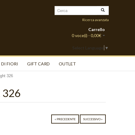
Ricerca avanzata
Carrello
0 voce(i) - 0,00€
Select Language
▼
 DI FIORI
GIFT CARD
OUTLET
ight 326
t 326
« PRECEDENTE
SUCCESSIVO »