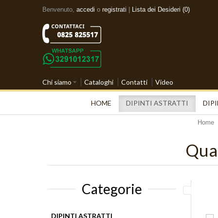
Benvenuto,
accedi
o
registrati
|
Lista dei Desideri (0)
Chi siamo
Cataloghi
Contatti
Video
HOME
DIPINTI ASTRATTI
DIPI
Home
Quad
Categorie
DIPINTI ASTRATTI