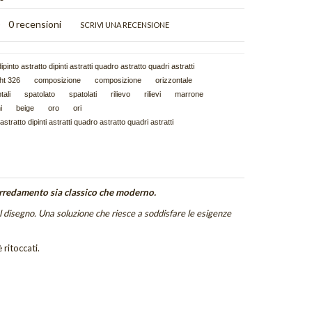
)
0 recensioni
SCRIVI UNA RECENSIONE
ipinto astratto dipinti astratti quadro astratto quadri astratti
ght 326
composizione
composizione
orizzontale
tali
spatolato
spatolati
rilievo
rilievi
marrone
i
beige
oro
ori
 astratto dipinti astratti quadro astratto quadri astratti
rredamento sia classico che moderno.
l disegno. Una soluzione che riesce a soddisfare le esigenze
 ritoccati.