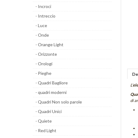
- Incroci
- Intreccio
- Luce
- Onde
- Orange Light
- Orizzonte
- Orologi
- Pieghe
De
- Quadri Bagliore
L'
el
- quadri moderni
Quad
di a
- Quadri Non solo parole
- Quadri Unici
- Quiete
- Red Light