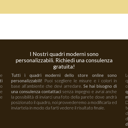
I Nostri quadri moderni sono
personalizzabili. Richiedi una consulenza
gratuita!
 e
Tutti i quadri moderni dello store online sono
L
ti
personalizzabili!
Puoi scegliere le misure e i colori in
no
base all’ambiente che devi arredare.
Se hai bisogno di
c
re
una consulenza contattaci
senza impegno e avrai anche
q
e
la possibilità di inviarci una foto della parete dove andrà
m
posizionato il quadro, noi provvederemo a modificarla ed
D
inviartela in modo da farti vedere il risultato finale.
t
c
d
d