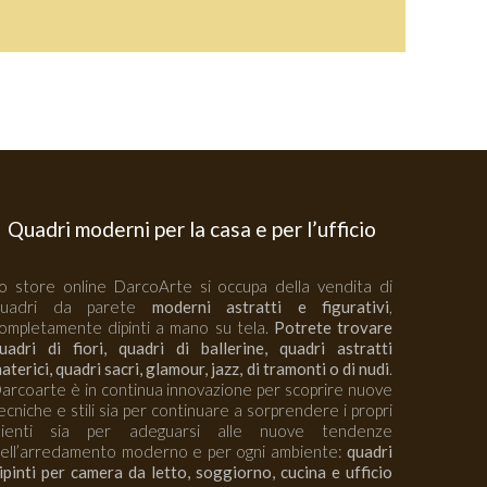
Quadri moderni per la casa e per l’ufficio
o store online DarcoArte si occupa della vendita di
quadri da parete
moderni astratti e figurativi
,
ompletamente dipinti a mano su tela.
Potrete trovare
uadri di fiori, quadri di ballerine, quadri astratti
aterici, quadri sacri, glamour, jazz, di tramonti o di nudi
.
arcoarte è in continua innovazione per scoprire nuove
ecniche e stili sia per continuare a sorprendere i propri
lienti sia per adeguarsi alle nuove tendenze
ell’arredamento moderno e per ogni ambiente:
quadri
ipinti per camera da letto, soggiorno, cucina e ufficio