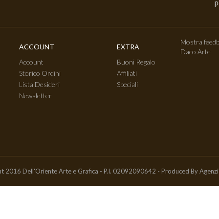
p
Mostra feedb
ACCOUNT
EXTRA
Daco Arte
Account
Buoni Regalo
Storico Ordini
Affiliati
Lista Desideri
Speciali
Newsletter
t 2016 Dell'Oriente Arte e Grafica - P.I. 02092090642 - Produced By
Agenz