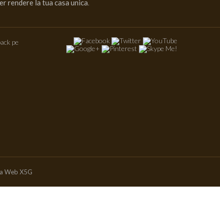
er rendere la tua casa unica
.
ack pe
ia Web X5G