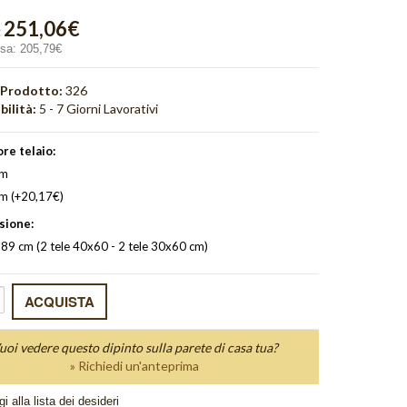
251,06€
:
usa:
205,79€
 Prodotto:
326
bilità:
5 - 7 Giorni Lavorativi
re telaio:
cm
cm (+20,17€)
sione:
89 cm (2 tele 40x60 - 2 tele 30x60 cm)
uoi vedere questo dipinto sulla parete di casa tua?
» Richiedi un'anteprima
i alla lista dei desideri