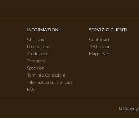
INFORMAZIONI
SERVIZIO CLIENTI
Chi siamo
Contattaci
Dicono di noi
Restituzioni
Produzione
Mappa Sito
Pagamenti
Spedizioni
Termini e Condizioni
Informativa sulla privacy
FAQ
© Copyrigh