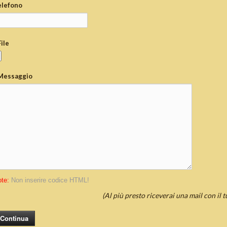
elefono
File
Messaggio
te:
Non inserire codice HTML!
(Al più presto riceverai una mail con il 
Continua