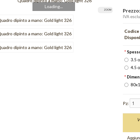
Loading...
Prezzo
ZOOM
IVA escl
Codice
Disponi
*
Spesso
3.5 
4.5 
*
Dimen
80x1
Pz:
V
Aggiung