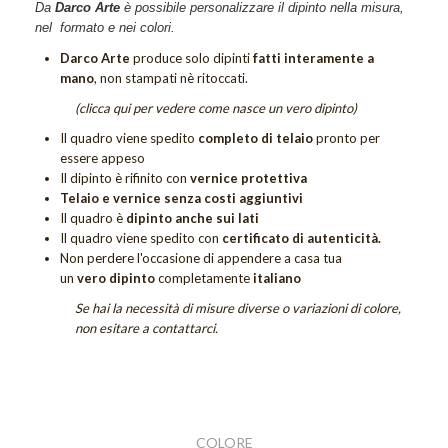
Da
Darco Arte
è possibile personalizzare il dipinto nella misura,
Quadri Sogno
nel formato e nei colori.
Quadri Tramonti
Darco Arte
produce solo dipinti
fatti interamente a
mano
, non stampati nè ritoccati.
Quadri Unici
(clicca qui per vedere come nasce un vero dipinto)
Tutti i quadri figurativi
Il quadro viene spedito
completo di telaio
pronto per
essere appeso
QUADRI UNICI
Il dipinto è rifinito con
vernice protettiva
Telaio e vernice senza costi aggiuntivi
DIPINTI SACRI
Il quadro è
dipinto anche sui lati
Il quadro viene spedito con
certificato di autenticità.
DIPINTI DI FIORI
Non perdere
l'occasione di appendere a casa tua
un
vero dipinto
completamente
italiano
Quadri Calle
Se hai la necessità di misure diverse o variazioni di colore,
Quadri Tulipani
non esitare a contattarci.
GIFT CARD
OUTLET
COLORE