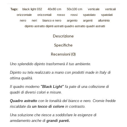
Schizzi
Tags:
black light 032
40x80 cm
50x100 cm
verticale
verticali
orizzontale
orizzontali
rosso
rossi
spatolato
spatolati
Scie
nero
neri
bianco e nero
argento
argenti
alluminio
dipinto astratto dipinti astratti quadro astratto quadri astratti
Trama
Descrizione
Tutti i quadri astratti
Specifiche
DIPINTI FIGURATIVI
Recensioni (0)
Quadri Composizioni Figurative
Uno splendido dipinto trasformerà il tuo ambiente.
Quadri Glamour
Dipinto su tela realizzato a mano con prodotti made in Italy di
ottima qualità.
Quadri Jazz
Il quadro moderno
"Black Light"
fa pate di una collezione di
quadri di diversi colori e misure.
Quadri la Dormiente
Quadro astratto
con le tonalità del bianco e nero. Cromie fredde
Quadri Miscellanea
riscaldate da
un tocco di colore
in contrasto.
Una soluzione che riesce a soddisfare le esigenze di
Quadri Sguardo
arredamento anche di
grandi pareti.