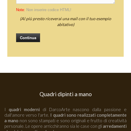
Note:
Non inserire codice HTML!
(Al più presto riceverai una mail con il tuo esempio
abitativo)
Continua
Quadri dipinti a mano
I
quadri moderni
di DarcoArte nascono dalla passione e
dall'amore verso l'arte.
I quadri sono realizzati completamente
a mano
non sono stampati e sono originali e frutto di creatività
personale. Le opere arricchiranno sia le case con gli
arredamenti