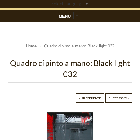
Select Language
▼
MENU
HOME
DIPINTI ASTRATTI
Home
Quadro dipinto a mano: Black light 032
»
Black Light
Quadro dipinto a mano: Black light
Blue Light
032
Colors
Composizioni Astratte
« PRECEDENTE
SUCCESSIVO »
Coralli
Cosmo
Cratere