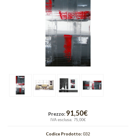
Cromo
Cubik
Emozioni
Finestre
Fusione
Gold Light
Graffiti
Incroci
Intreccio
91,50€
Prezzo:
Luce
IVA esclusa:
75,00€
Onde
Codice Prodotto:
032