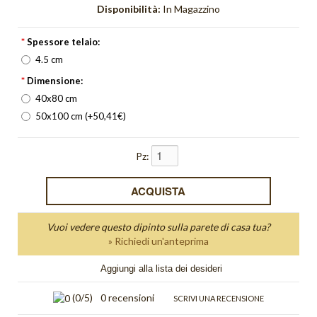
Orange Light
Disponibilità:
In Magazzino
Orizzonte
*
Spessore telaio:
4.5 cm
Orologi
*
Dimensione:
Pieghe
40x80 cm
50x100 cm (+50,41€)
Quadri Bagliore
quadri moderni
Pz:
Quadri Non solo parole
Quadri Unici
Vuoi vedere questo dipinto sulla parete di casa tua?
Quiete
» Richiedi un'anteprima
Aggiungi alla lista dei desideri
Red Light
(
0
/5)
0 recensioni
Riflesso
SCRIVI UNA RECENSIONE